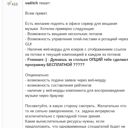
vaditch
пишет:
410
Всем привет.
Есть желание поднять в офисе сервер для вещания
музыки. Хотелки примерно следующие:
- Возможность вещания нескольких потоков
- Возможность управления плей-листами и ротацией через
GUI
- Наличие веб-морды для юзеров с отображением ссылок
на потоки и текущей композицией в каждом из потоков
- Freeware :)
-
Думаешь за столько ОПЦИЙ тебе сделаю
программу БЕСПЛАТНОЙ ?????
Опционально:
- возможность подачи заявок через веб-морду
- возможность составления рейтингов
- наличие у веб-морды компонента для воспроизведения
музыки через браузер
Посоветуйте, в какую сторону смотреть. Желательно что-
то не сильно замороченное, т.к. задача интрересна
исключительно с прикладной точки зрения.
Какие вычислительные ресурсы нужны, если
предположить, что одновременных слушателей будет не