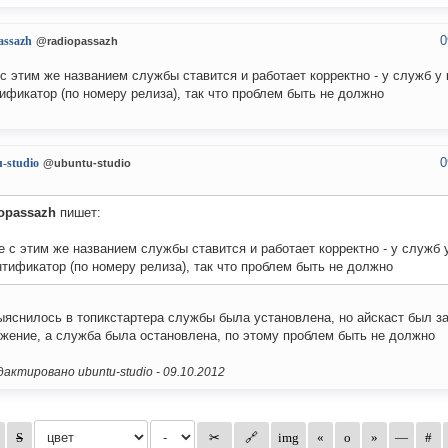
0
assazh
@radiopassazh
с этим же названием службы ставится и работает корректно - у служб у
ификатор (по номеру релиза), так что проблем быть не должно
0
-studio
@ubuntu-studio
iopassazh
пишет:
 с этим же названием службы ставится и работает корректно - у служб 
тификатор (по номеру релиза), так что проблем быть не должно
ыяснилось в топикстартера службы была установлена, но айскаст был з
жение, а служба была остановлена, по этому проблем быть не должно
актировано ubuntu-studio -
09.10.2012