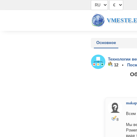
VMESTE.
Основное
Технологии ве
12 •
Посм
Об
makap
Всем 
8
Мы ве
Power
виде 