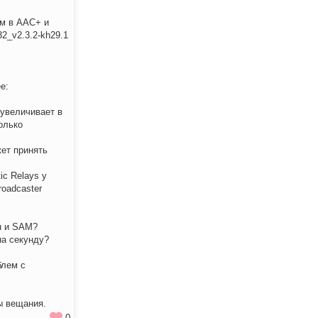
ем в ААС+ и
2_v2.3.2-kh29.1
е:
 увеличивает в
олько
жет принять
ic Relays у
oadcaster
ин и SAM?
на секунду?
блем с
лы вещания.
0