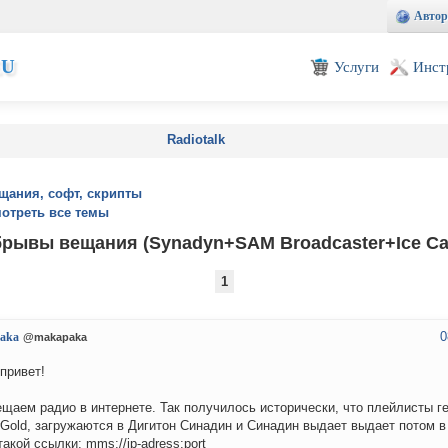
Автор
EU
Услуги
Инст
Radiotalk
щания, софт, скрипты
отреть все темы
рывы вещания (Synadyn+SAM Broadcaster+Ice Ca
1
0
aka
@makapaka
привет!
щаем радио в интернете. Так получилось исторически, что плейлисты г
Gold, загружаются в Дигитон Синадин и Синадин выдает выдает потом в
такой ссылки: mms://ip-adress:port