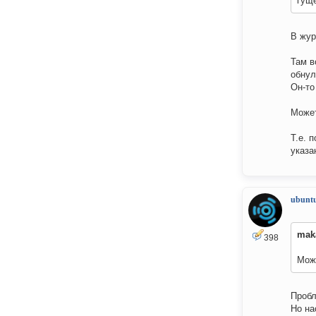
гущ
В жур
Там в
обнул
Он-то
Может
Т.е. 
указа
ubuntu
mak
398
Мож
Пробл
Но на