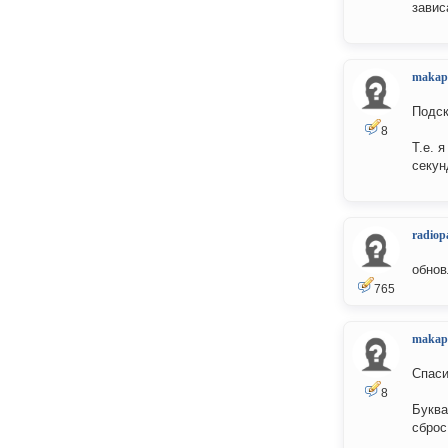
завис
makap
Подск
8
Т.е. 
секун
radiop
обнов
765
makap
Спаси
8
Буква
сброс