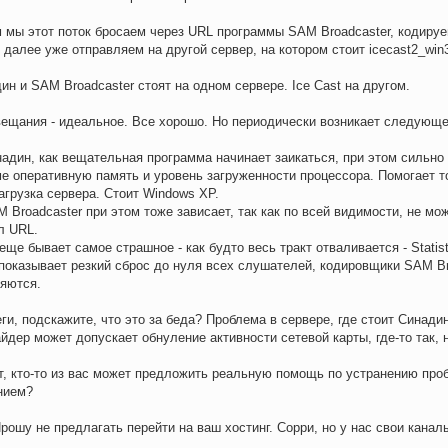
 мы этот поток бросаем через URL программы SAM Broadcaster, кодиру
 далее уже отправляем на другой сервер, на котором стоит icecast2_win3
ин и SAM Broadcaster стоят на одном сервере. Ice Cast на другом.
ещания - идеальное. Все хорошо. Но периодически возникает следующе
надин, как вещательная программа начинает заикаться, при этом сильно
е оперативную память и уровень загруженности процессора. Помогает т
агрузка сервера. Стоит Windows XP.
M Broadcaster при этом тоже зависает, так как по всей видимости, не мо
л URL.
 еще бывает самое страшное - как будто весь тракт отваливается - Statist
показывает резкий сброс до нуля всех слушателей, кодировщики SAM Br
яются.
ги, подскажите, что это за беда? Проблема в сервере, где стоит Синад
йдер может допускает обнуление активности сетевой карты, где-то так, 
, кто-то из вас может предложить реальную помощь по устранению про
нием?
Прошу не предлагать перейти на ваш хостинг. Сорри, но у нас свои кана