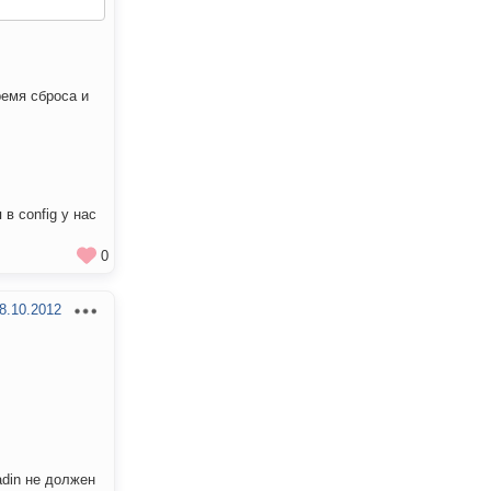
ремя сброса и
в config у нас
0
8.10.2012
adin не должен