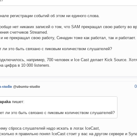
е?
нале регистрации событий об этом ни единого слова.
ообще нет никаких записей о том, что SAM прекращал свою работу во в
ения счетчиков Streamed.
 и не прекращал свою работу, Синадин тоже как работал, так и работает.
 ли это быть связано с пиковым количеством слушателей?
подключилось, например, 700 человек и Ice Cast делает Kick Source. Хотя 
на цифра в 10 000 listeners.
0
-studio
@ubuntu-studio
apaka
пишет:
ет ли это быть связано с пиковым количеством слушателей?
ему сброса слушателей надо искать в логах IceCast,
сколько я правильно понял IceCast стоит у вас на другом сервере и Syn