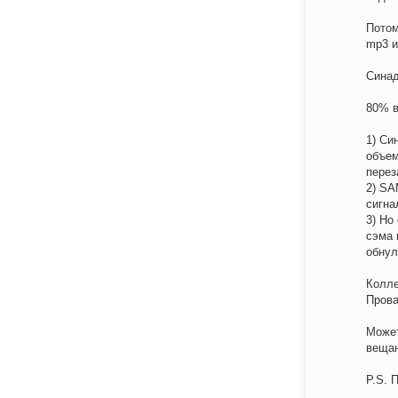
Потом
mp3 и
Синад
80% в
1) Си
объем
перез
2) SA
сигна
3) Но
сэма 
обнул
Колле
Прова
Может
веща
P.S. 