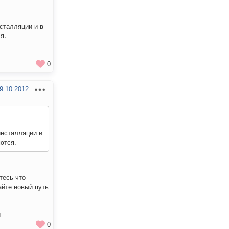
нсталляции и в
я.
0
9.10.2012
инсталляции и
ются.
тесь что
айте новый путь
й
0