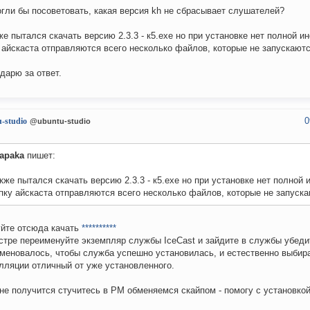
гли бы посоветовать, какая версия kh не сбрасывает слушателей?
же пытался скачать версию 2.3.3 - к5.exe но при установке нет полной и
 айскаста отправляются всего несколько файлов, которые не запускаютс
дарю за ответ.
0
-studio
@ubuntu-studio
apaka
пишет:
кже пытался скачать версию 2.3.3 - к5.exe но при установке нет полной 
пку айскаста отправляются всего несколько файлов, которые не запуска
йте отсюда качать
**********
стре переименуйте экземпляр службы IceCast и зайдите в службы убеди
меновалось, чтобы служба успешно установилась, и естественно выбир
лляции отличный от уже установленного.
не получится стучитесь в РМ обменяемся скайпом - помогу с установко