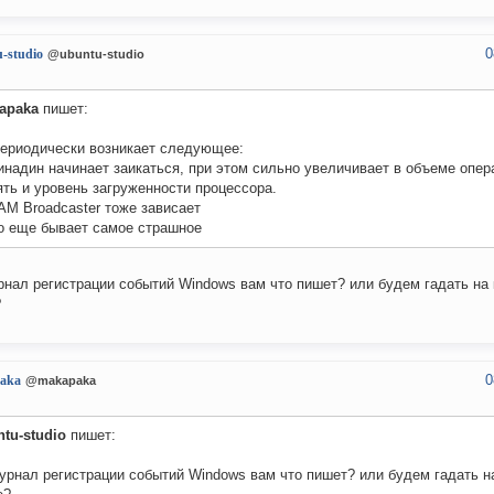
0
-studio
@ubuntu-studio
apaka
пишет:
периодически возникает следующее:
инадин начинает заикаться, при этом сильно увеличивает в объеме опе
ть и уровень загруженности процессора.
AM Broadcaster тоже зависает
Но еще бывает самое страшное
рнал регистрации событий Windows вам что пишет? или будем гадать на
?
0
aka
@makapaka
tu-studio
пишет:
урнал регистрации событий Windows вам что пишет? или будем гадать 