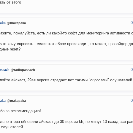
ать от этого
0
aka
@makapaka
ажите, пожалуйста, есть ли какой-то софт для мониторинга активности 
я что хочу спросить - если этот сброс происходит, то может, провайдер да
дные reset?
0
assazh
@radiopassazh
ляйте айскаст, 29ая версия страдает вот такими "сбросами" слушателей
0
aka
@makapaka
бо за рекоммендацию!
льно вчера обновили айскаст до 30 версии kh, но минут 10 назад все ра
 слушателей.