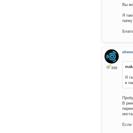
Вы мо
Я так
папку
Благо
ubuntu
mak
398
Я та
в па
Пробу
В рее
переи
инста
Если 