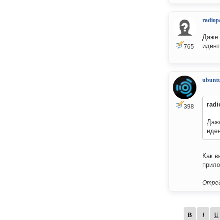
radiop
Даже 
идент
765
ubuntu
rad
398
Даже
иден
Как в
прило
Отред