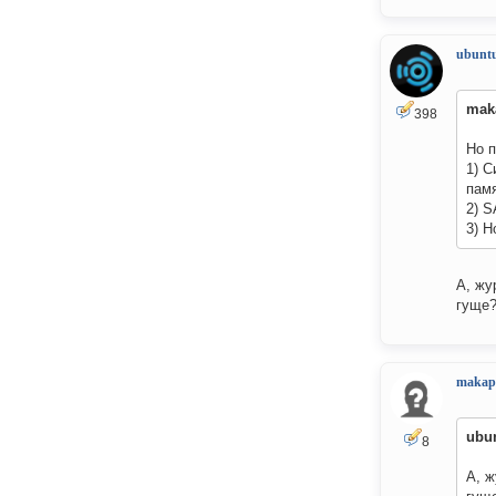
ubuntu
mak
398
Но 
1) С
памя
2) S
3) 
А, жу
гуще
makap
ubun
8
А, ж