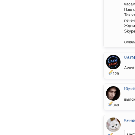
часам
Наш 
Так ч
печен
Ждем 
Skype 
Отред
UAFM
Avast
129
Юрий
вылож
349
Kruege