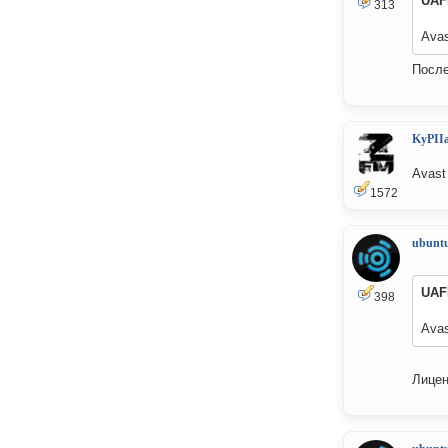
UA
313
Avas
После
KyPII
Avast
1572
ubuntu
UA
398
Avas
Лицен