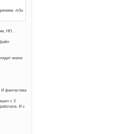
ирением .m3u
ие, НО...
 файл
глядит иначе
. И фантастика
ашел с 3
работала. И с