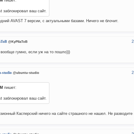
FM
пишет:
t заблокировал ваш сайт.
дний AVAST 7 версии, с актуальными базами. Ничего не блочит.
2
aToB
@KyPIIaToB
 вообще гумно, если уж на то пошло)))
2
-studio
@ubuntu-studio
FM
пишет:
t заблокировал ваш сайт.
зионный Касперский ничего на сайте страшного не нашел. Не разводите