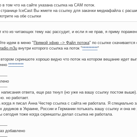
 в том что на сайте указана ссылка на САМ поток.
 странице IceCast Вы жмете на ссылку для закачки медиафайла с расш
отрите на обе ссылки
 кто из читающих тему нас рассудит, и если я не прав, я приму поражен
йте идем в меню "
Прямой эфир --> Файл потока
" по ссылке скачивается
adio.m3u
внутри которого ссылка на поток "
**********
"
 втором скриншоте хорошо видно что поток на котором вещание идет вы
енно
**********
------
влено
------
 написания ответа, еще раз ткнул (но уже на вашу ссылку постом выше)
но. но работает.
 когда я писал Анна Честер ссылка с сайта не работала. Я специально з
х дедиков в Украине, России и Германии потыкать вашу ссылку и она не 
ы сегодня тоже когда скриншоты делал ссылка не работала.
------
аз добавлено
------