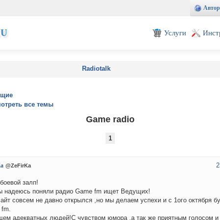
Автор
EU
Услуги
Инст
Radiotalk
ущие
отреть все темы
Game radio
1
2
Ka
@ZeFirKa
боевой залп!
ы надеюсь поняли радио Game fm ищет Ведущих!
айт совсем не давно открылся ,но мы делаем успехи и с 1ого октября б
 fm.
ем адекватных людей!С чувством юмора ,а так же приятным голосом и 