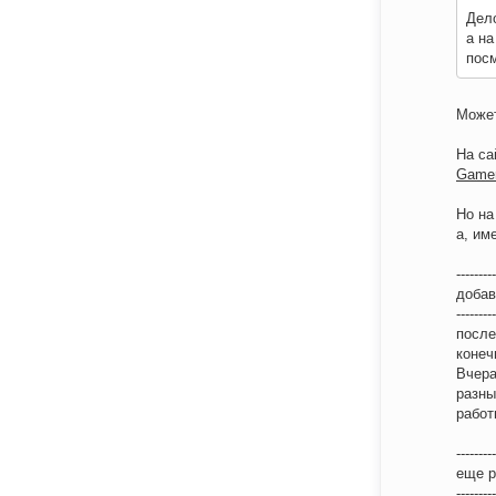
Дело
а на
посм
Может
На са
Gamer
Но на
а, им
---------
доба
---------
после
конеч
Вчера
разны
работ
---------
еще р
---------