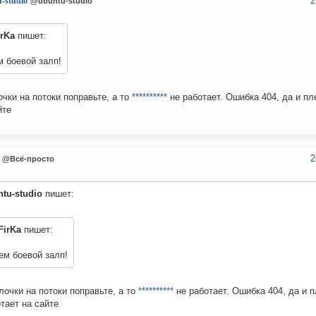
2
-studio
@ubuntu-studio
irKa
пишет:
 боевой залп!
чки на потоки поправьте, а то
**********
не работает. Ошибка 404, да и пл
йте
2
@Всё-просто
tu-studio
пишет:
FirKa
пишет:
ем боевой залп!
очки на потоки поправьте, а то
**********
не работает. Ошибка 404, да и п
тает на сайте