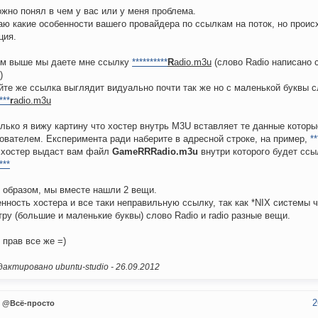
жно понял в чем у вас или у меня проблема.
аю какие особенности вашего провайдера по ссылкам на поток, но проис
ция.
м выше мы даете мне ссылку
**********
R
adio.m3u
(слово Radio написано 
)
йте же ссылка выглядит видуально почти так же но с маленькой буквы сл
***
r
adio.m3u
лько я вижу картину что хостер внутрь M3U вставляет те данные котор
ователем. Експеримента ради наберите в адресной строке, на пример,
**
 хостер выдаст вам файл
GameRRRadio.m3u
внутри которого будет ссы
***
 образом, мы вместе нашли 2 вещи.
нность хостера и все таки неправильную ссылку, так как *NIX системы 
тру (большие и маленькие буквы) слово Radio и radio разные вещи.
я прав все же =)
актировано ubuntu-studio -
26.09.2012
2
@Всё-просто