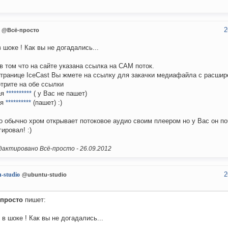
2
@Всё-просто
в шоке ! Как вы не догадались...
в том что на сайте указана ссылка на САМ поток.
странице IceCast Вы жмете на ссылку для закачки медиафайла с расши
трите на обе ссылки
ая
**********
( у Вас не пашет)
ая
**********
(пашет) :)
о обычно хром открывает потоковое аудио своим плеером но у Вас он по
гировал! :)
актировано Всё-просто -
26.09.2012
2
-studio
@ubuntu-studio
-просто
пишет:
 в шоке ! Как вы не догадались...