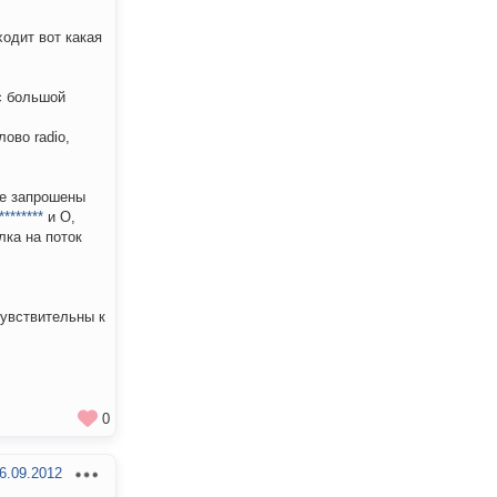
ходит вот какая
с большой
ово radio,
ые запрошены
********
и О,
лка на поток
чувствительны к
0
6.09.2012