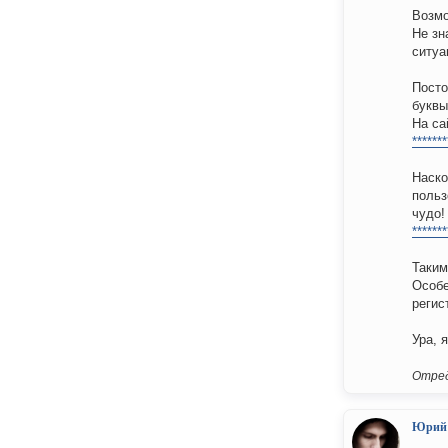
Возмо
Не зн
ситуа
Посто
буквы
На са
*******
Наско
польз
чудо!
*******
Таким
Особе
регис
Ура, 
Отред
Юрий