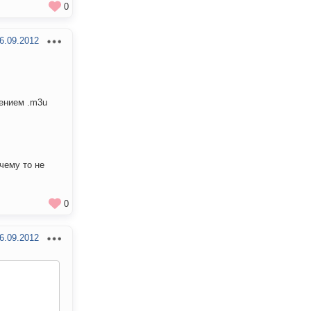
0
6.09.2012
рением .m3u
чему то не
0
6.09.2012