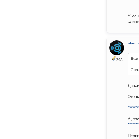
У мен
слишк
ubuntu
Всё
398
У ме
Давай
Это в
*******
А, эт
*******
Перва