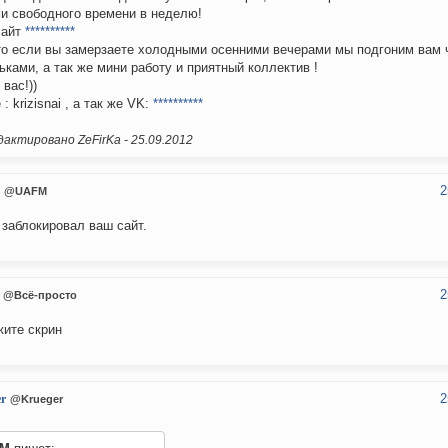
и свободного времени в неделю!
сайт
**********
то если вы замерзаете холодными осенними вечерами мы подгоним вам 
ьками, а так же мини работу и приятный коллектив !
вас!))
: krizisnai , а так же VK:
**********
актировано ZeFirKa -
25.09.2012
2
@UAFM
 заблокировал ваш сайт.
2
@Всё-просто
ите скрин
2
r
@Krueger