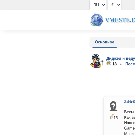
VMESTE.
Основное
Диджеи и вед
18 •
Посм
ZeFir
Всем 
Как в
15
Наш с
Game
Мы ищ