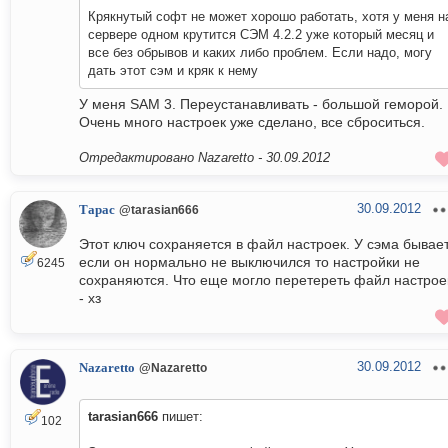
Крякнутый софт не может хорошо работать, хотя у меня н
сервере одном крутится СЭМ 4.2.2 уже который месяц и
все без обрывов и каких либо проблем. Если надо, могу
дать этот сэм и кряк к нему
У меня SAM 3. Переустанавливать - большой геморой.
Очень много настроек уже сделано, все сброситься.
Отредактировано Nazaretto -
30.09.2012
30.09.2012
Тарас
@tarasian666
Этот ключ сохраняется в файл настроек. У сэма бывае
если он нормально не выключился то настройки не
6245
сохраняются. Что еще могло перетереть файл настрое
- хз
30.09.2012
Nazaretto
@Nazaretto
tarasian666
пишет:
102