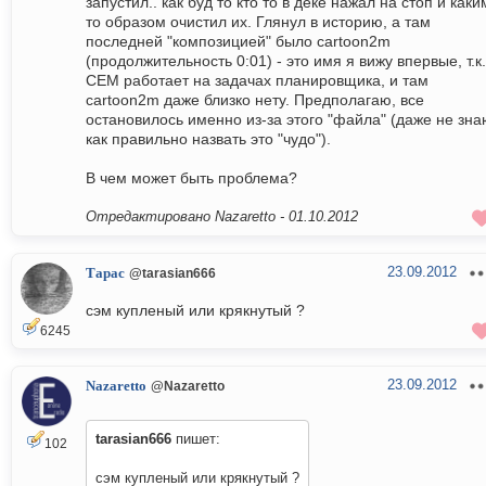
запустил.. как буд то кто то в деке нажал на стоп и каки
то образом очистил их. Глянул в историю, а там
последней "композицией" было cartoon2m
(продолжительность 0:01) - это имя я вижу впервые, т.к.
СЕМ работает на задачах планировщика, и там
cartoon2m даже близко нету. Предполагаю, все
остановилось именно из-за этого "файла" (даже не зна
как правильно назвать это "чудо").
В чем может быть проблема?
Отредактировано Nazaretto -
01.10.2012
23.09.2012
Тарас
@tarasian666
сэм купленый или крякнутый ?
6245
23.09.2012
Nazaretto
@Nazaretto
tarasian666
пишет:
102
сэм купленый или крякнутый ?