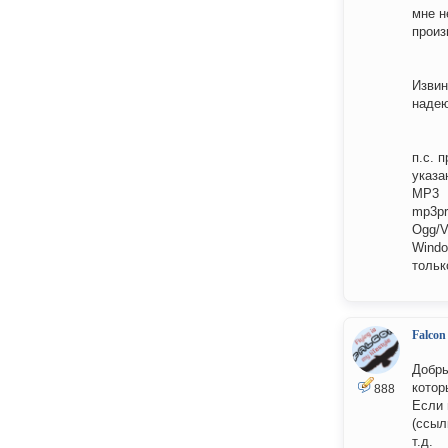
мне н
произ
Извин
надею
п.с. 
указа
MP3
mp3pr
Ogg/V
Windo
тольк
Falcon
Добры
котор
888
Если 
(ссыл
т.д.