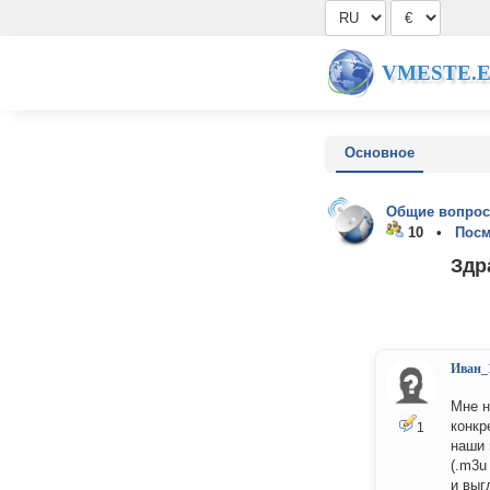
VMESTE.
Основное
Общие вопрос
10 •
Посм
Здр
Иван_
Мне н
конкр
1
наши 
(.m3u
и выг