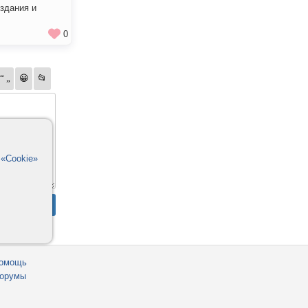
здания и
0
в
«Cookie»
омощь
орумы