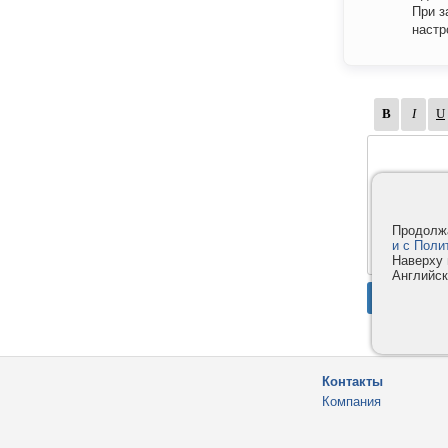
При з
настр
Продолжа
и с Поли
Наверху 
Английск
Контакты
Компания