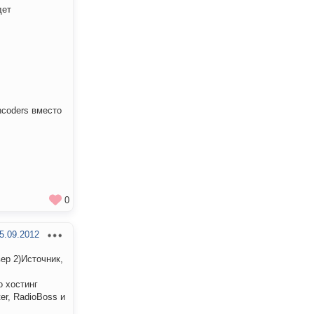
дет
ncoders вместо
0
5.09.2012
ер 2)Источник,
о хостинг
er, RadioBoss и