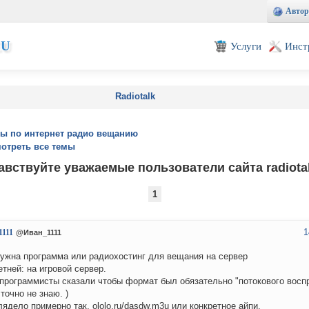
Автор
EU
Услуги
Инст
Radiotalk
ы по интернет радио вещанию
отреть все темы
авствуйте уважаемые пользователи сайта radiotak
1
1
1111
@Иван_1111
ужна программа или радиохостинг для вещания на сервер
етней: на игровой сервер.
программисты сказали чтобы формат был обязательно "потокового восп
 точно не знаю. )
лядело примерно так. ololo.ru/dasdw.m3u или конкретное айпи.