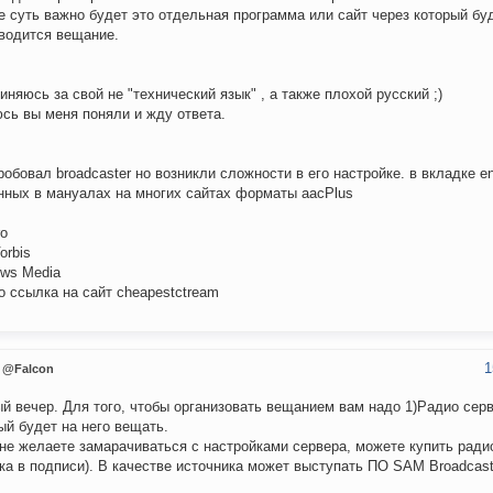
е суть важно будет это отдельная программа или сайт через который бу
водится вещание.
иняюсь за свой не "технический язык" , а также плохой русский ;)
сь вы меня поняли и жду ответа.
пробовал broadcaster но возникли сложности в его настройке. в вкладке e
нных в мануалах на многих сайтах форматы aacPlus
o
orbis
ws Media
о ссылка на сайт cheapestctream
1
@Falcon
й вечер. Для того, чтобы организовать вещанием вам надо 1)Радио серв
ый будет на него вещать.
не желаете замарачиваться с настройками сервера, можете купить ради
ка в подписи). В качестве источника может выступать ПО SAM Broadcast