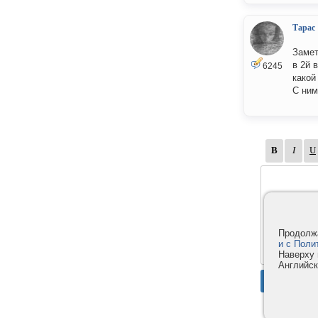
Тарас
Замет
в 2й 
6245
какой
С ним
Продолжа
и с Поли
Наверху 
Английск