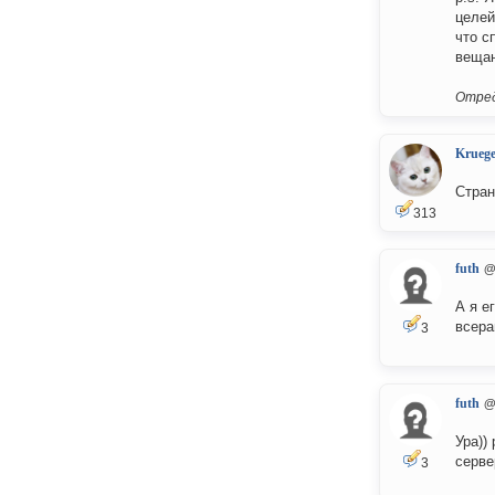
целей
что с
вещан
Отред
Kruege
Стран
313
futh
@
А я е
всера
3
futh
@
Ура))
серве
3