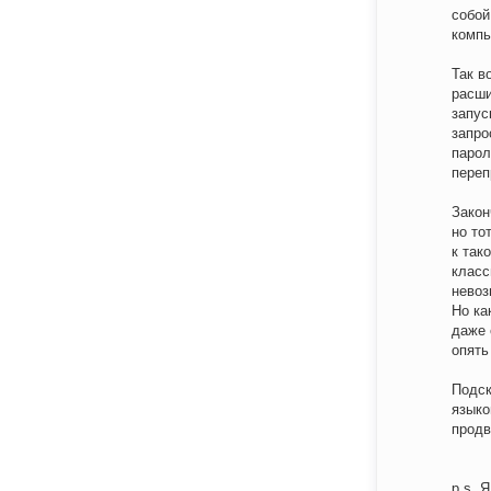
собой
компь
Так в
расши
запус
запро
парол
переп
Закон
но то
к так
класс
невоз
Но ка
даже 
опять
Подск
языко
продв
p.s. 