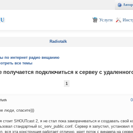
Автор
EU
Услуги
Инст
Radiotalk
ы по интернет радио вещанию
отреть все темы
 получается подключиться к сервеу с удаленно
1
0
futh
е люди, спасите)))
я стоит SHOUTcast 2, я не стал пока заморачиваться и создавать свой к
ьзовал стандартный sc_serv_public.conf. Сервер я запустил, установил 
п, вся эта конструкция работает отлично, идет поток с винампа на серве