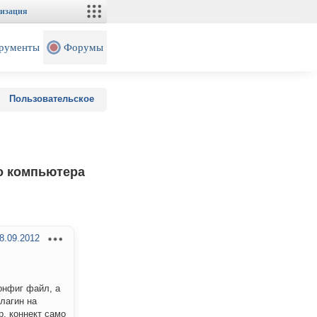
изация
рументы
Форумы
Пользовательское
го компьютера
8.09.2012
онфиг файл, а
плагин на
р. коннект само