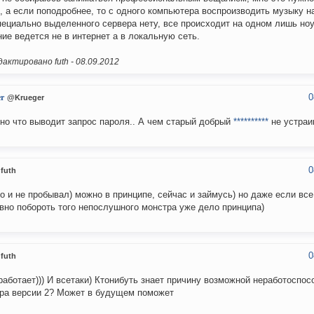
, а если поподробнее, то с одного компьютера воспроизводить музыку на
пециально выделенного сервера нету, все происходит на одном лишь ноу
ие ведется не в интернет а в локальную сеть.
актировано futh -
08.09.2012
0
r
@Krueger
но что выводит запрос пароля.. А чем старый добрый
**********
не устраи
0
futh
го и не пробывал) можно в принципе, сейчас и займусь) но даже если все
вно побороть того непослушного монстра уже дело принципа)
0
futh
 работает))) И всетаки) Ктонибуть знает причину возможной неработоспос
ра версии 2? Может в будущем поможет