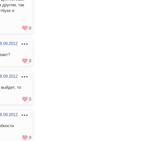
 другом, так
тбуке и
0
8.09.2012
вает?
0
8.09.2012
 выйдет, то
0
8.09.2012
обности
0