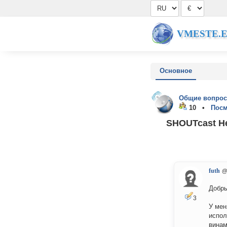
VMESTE.
Основное
Общие вопрос
10 •
Посм
SHOUTcast Не
futh
@
Добры
3
У мен
испол
винам