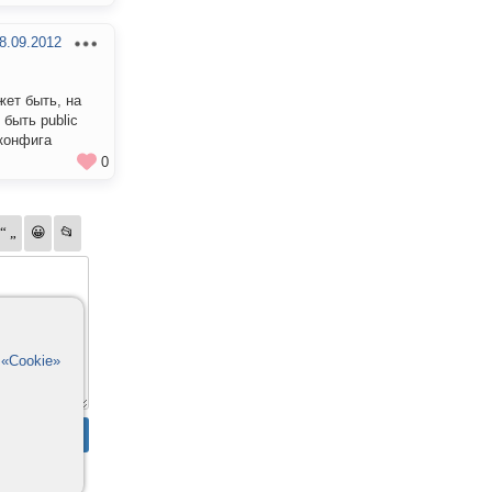
8.09.2012
жет быть, на
 быть public
 конфига
0
в
«Cookie»