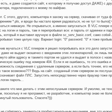
 есть, и даже создается сайт, к которому я получаю доступ ДАЖЕ) с дру
ютера, подключенного к моему по вайфаю.
от. С этого, другого, компьютера я захожу на сервер, скачиваю от туда 
рением *.pls, и вроде бы настало время радоваться, но не тут то было((
каться нивкакую. Не открываться, а именно запускаться. В VLC плеере 
с на логин и пароль, там я перепробывал все: и пароль от админки и паро
ь, который я выставил вручную в файле sc_serv_basic.conf, само собой 
робывал тоже целую гору. Вариант login: "0" password: "0" я тоже пробыв
чив мучаться с VLC плеером я решил попробывать все это дело запусти
т даже не выдает окошечко с введением этих логинопаролей, он лишь пи
омуто айпи адресу м такимто портом не удался и выдает в полосе с наз
ическую ошибку под номером 404. Если я не ошибаюсь, то это ошибка и
можность соединения с удаленным сервером, а если быть точнее, его н
к такое возможно??? Ведь на сайт. созданный этим сервером он послушн
скачивает файл ПЛС. Запустить непосредственно через браузер тоже пр
 логин пароль...
ажите что мне делать с этим непослушным сервером. И умоляю, не тех
м, поскольку я не програмист, не разработчик, и компьютер знаю не бол
инутый пользователь. Спасете?)))
Я не собираюсь заниматься профессиональным вещанием, мне это нужн