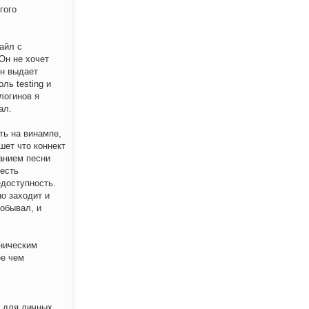
гого
файл с
 Он не хочет
он выдает
ль testing и
логинов я
ал.
ть на винампе,
шет что коннект
ванием песни
 есть
едоступность.
о заходит и
обывал, и
ническим
ее чем
о для личных