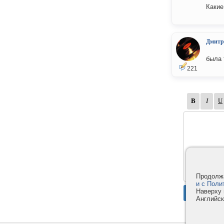
Какие
Дмитр
была 
221
Продолжа
и с Поли
Наверху 
Английск