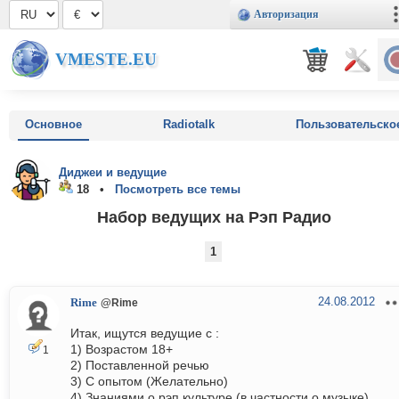
Авторизация
VMESTE.EU
Основное
Radiotalk
Пользовательско
Диджеи и ведущие
18 •
Посмотреть все темы
Набор ведущих на Рэп Радио
1
24.08.2012
Rime
@Rime
Итак, ищутся ведущие с :
1) Возрастом 18+
1
2) Поставленной речью
3) С опытом (Желательно)
4) Знаниями о рэп культуре (в частности о музыке)