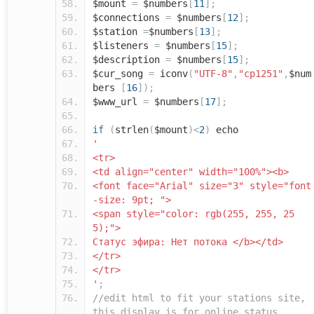
$mount
=
$numbers
[
11
];
$connections
=
$numbers
[
12
];
$station
=
$numbers
[
13
];
$listeners
=
$numbers
[
15
];
$description
=
$numbers
[
15
];
$cur_song
=
iconv
(
"UTF-8"
,
"cp1251"
,
$num
bers
[
16
]);
$www_url
=
$numbers
[
17
];
if
(
strlen
(
$mount
)<
2
)
echo
'
<tr>
<td align="center" width="100%"><b>
<font face="Arial" size="3" style="font
-size: 9pt; ">
<span style="color: rgb(255, 255, 25
5);">
Статус эфира: Нет потока </b></td>
</tr>
</tr>
'
;
//edit html to fit your stations site,
this display is for online status