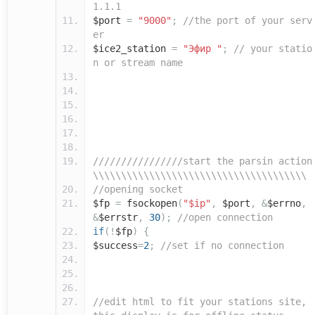
1.1.1
$port
=
"9000"
;
//the port of your serv
er
$ice2_station
=
"Эфир "
;
// your statio
n or stream name
////////////////start the parsin action
\\\\\\\\\\\\\\\\\\\\\\\\\\\\\\\\\\\\\\
//opening socket
$fp
=
fsockopen
(
"$ip"
,
$port
,
&
$errno
,
&
$errstr
,
30
);
//open connection
if
(!
$fp
)
{
$success
=
2
;
//set if no connection
//edit html to fit your stations site,