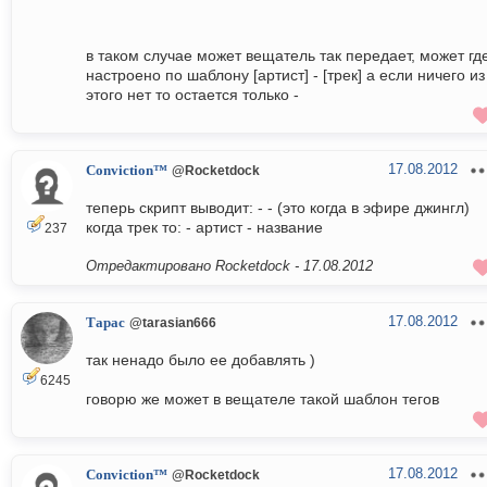
в таком случае может вещатель так передает, может гд
настроено по шаблону [артист] - [трек] а если ничего из
этого нет то остается только -
17.08.2012
Conviction™
@Rocketdock
теперь скрипт выводит: - - (это когда в эфире джингл)
когда трек то: - артист - название
237
Отредактировано Rocketdock -
17.08.2012
17.08.2012
Тарас
@tarasian666
так ненадо было ее добавлять )
6245
говорю же может в вещателе такой шаблон тегов
17.08.2012
Conviction™
@Rocketdock