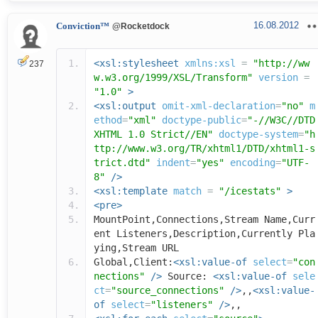
16.08.2012
Conviction™
@Rocketdock
<xsl:stylesheet
xmlns:xsl
=
"http://ww
237
w.w3.org/1999/XSL/Transform"
version
=
"1.0"
>
<xsl:output
omit-xml-declaration
=
"no"
m
ethod
=
"xml"
doctype-public
=
"-//W3C//DTD
XHTML 1.0 Strict//EN"
doctype-system
=
"h
ttp://www.w3.org/TR/xhtml1/DTD/xhtml1-s
trict.dtd"
indent
=
"yes"
encoding
=
"UTF-
8"
/>
<xsl:template
match
=
"/icestats"
>
<pre>
MountPoint,Connections,Stream Name,Curr
ent Listeners,Description,Currently Pla
ying,Stream URL
Global,Client:
<xsl:value-of
select
=
"con
nections"
/>
Source:
<xsl:value-of
sele
ct
=
"source_connections"
/>
,,
<xsl:value-
of
select
=
"listeners"
/>
,,