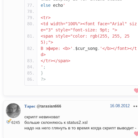
else
echo
'
<tr>
<td width="100%"><font face="Arial" siz
e="3" style="font-size: 9pt; ">
<span style="color: rgb(255, 255, 25
5);">
В эфире: <b>'
.
$cur_song
.
'</b></font></t
d>
</tr></span>
'
;
}
?>
16.08.2012
Тарас
@tarasian666
скрипт невиноват
больше склоняюсь к status2.xsl
6245
надо на него глянуть в то время когда скрипт выводит -