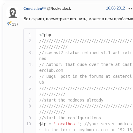
16.08.2012
Conviction™
@Rocketdock
Вот скрипт, посмотрите кто-нить, может в нем проблем
237
<?
php
///////////////////////////////////////
////////////
//icecast2 status refined v1.1 xsl refi
ned
// Author: that dude over there at cast
erclub.com
// Bugs: post in the forums at castercl
ub
///////////////////////////////////////
///////////
//start the madness already
///////////////////////////////////////
///////////
//start the configurations
$ip
=
"localhost"
;
//your server addres
s in the form of mydomain.com or 192.16