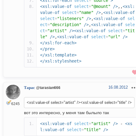
<xsl:for-each
select
=
"source"
>
<xsl:value-of
select
=
"@mount"
/>
,,
<xsl:
value-of
select
=
"name"
/>
,
<xsl:value-of
select
=
"listeners"
/>
,
<xsl:value-of
sel
ect
=
"description"
/>
,
<xsl:value-of
sele
ct
=
"artist"
/><xsl:value-of
select
=
"tit
le"
/>
,
<xsl:value-of
select
=
"url"
/>
</xsl:for-each>
</pre>
</xsl:template>
</xsl:stylesheet>
16.08.2012
Тарас
@tarasian666
<xsl:value-of select="artist" /><xsl:value-of select="title" />
6245
вот это интересно, у меня там былыло так
<xsl:value-of
select
=
"artist"
/>
-
<xs
l:value-of
select
=
"title"
/>