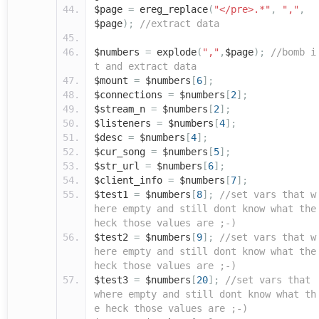
$page
=
ereg_replace
(
"</pre>.*"
,
","
,
$page
);
//extract data
$numbers
=
explode
(
","
,
$page
);
//bomb i
t and extract data
$mount
=
$numbers
[
6
];
$connections
=
$numbers
[
2
];
$stream_n
=
$numbers
[
2
];
$listeners
=
$numbers
[
4
];
$desc
=
$numbers
[
4
];
$cur_song
=
$numbers
[
5
];
$str_url
=
$numbers
[
6
];
$client_info
=
$numbers
[
7
];
$test1
=
$numbers
[
8
];
//set vars that w
here empty and still dont know what the
heck those values are ;-)
$test2
=
$numbers
[
9
];
//set vars that w
here empty and still dont know what the
heck those values are ;-)
$test3
=
$numbers
[
20
];
//set vars that
where empty and still dont know what th
e heck those values are ;-)