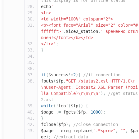
this display is for offline status
echo
'
<tr>
<td width="100%" colspan="2">
<b><font face="Arial" size="2" color="#
ffffff">'
.
$ice2_station
.
' временно откл
ючен!</font></b></td>
</tr>'
;
}
if
(
$success
!=
2
){
//if connection
fputs
(
$fp
,
"GET /status2.xsl HTTP/1.0\r
\nUser-Agent: Icecast2 XSL Parser (Mozi
lla Compatible)\r\n\r\n"
);
//get status
2.xsl
while
(!
feof
(
$fp
))
{
$page
.=
fgets
(
$fp
,
1000
);
}
fclose
(
$fp
);
//close connection
$page
=
ereg_replace
(
".*<pre>"
,
""
,
$pa
ge
);
//extract data