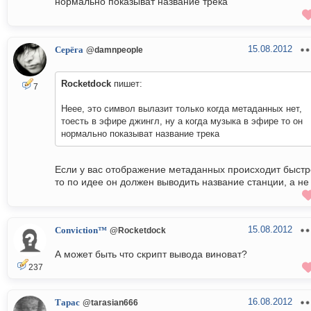
нормально показыват название трека
15.08.2012
Серёга
@damnpeople
Rocketdock
пишет:
7
Неее, это символ вылазит только когда метаданных нет,
тоесть в эфире джингл, ну а когда музыка в эфире то он
нормально показыват название трека
Если у вас отображение метаданных происходит быстр
то по идее он должен выводить название станции, а не 
15.08.2012
Conviction™
@Rocketdock
А может быть что скрипт вывода виноват?
237
16.08.2012
Тарас
@tarasian666