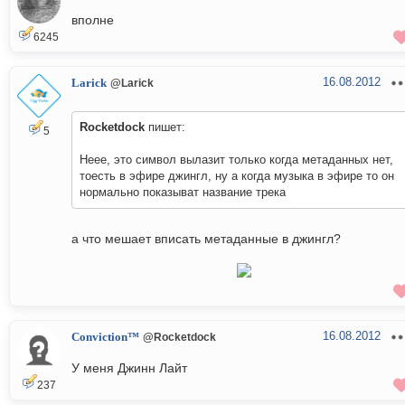
вполне
6245
16.08.2012
Larick
@Larick
Rocketdock
пишет:
5
Неее, это символ вылазит только когда метаданных нет,
тоесть в эфире джингл, ну а когда музыка в эфире то он
нормально показыват название трека
а что мешает вписать метаданные в джингл?
16.08.2012
Conviction™
@Rocketdock
У меня Джинн Лайт
237