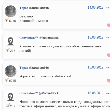
14.08.2012
Тарас
@tarasian666
реально
и способов много
6245
15.08.2012
Conviction™
@Rocketdock
А можете привести один из способов (желательно
легкий)
237
15.08.2012
Тарас
@tarasian666
убрать этот символ в status2.xsl
6245
15.08.2012
Conviction™
@Rocketdock
Неее, это символ вылазит только когда метаданных нет
тоесть в эфире джингл, ну а когда музыка в эфире то о
237