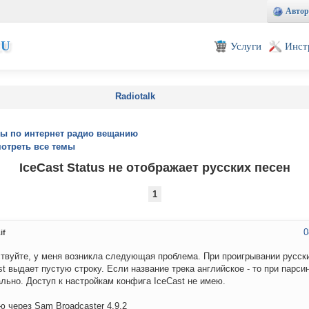
Автор
EU
Услуги
Инст
Radiotalk
ы по интернет радио вещанию
отреть все темы
IceCast Status не отображает русских песен
1
0
if
твуйте, у меня возникла следующая проблема. При проигрывании русски
st выдает пустую строку. Если название трека английское - то при парси
льно. Доступ к настройкам конфига IceCast не имею.
 через Sam Broadcaster 4.9.2