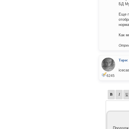
БД M
Еще п
отобр
норма
Как м
Отред
Тарас
icecas
6245
Продолжа