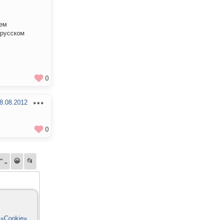
нем
 русском
0
8.08.2012
0
в
«Cookie»