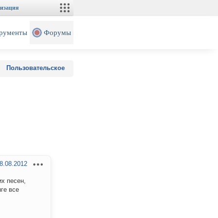
изация
рументы
Форумы
Пользовательское
8.08.2012
х песен,
нге все