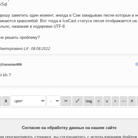
ySql
рошу заметить один момент, иногда в Сэм закидываю песни которые в 
ажаются кракозябой. Вот тогда в IceCast статусе песня отображается на
льно, название в кодировке UTF-8.
не решить проблему?
актировано Lif -
08.08.2012
0
@tarasian666
t kh ?
Согласие на обработку данных на нашем сайте
я просматривать страницу, вы соглашаетесь с использованием файло