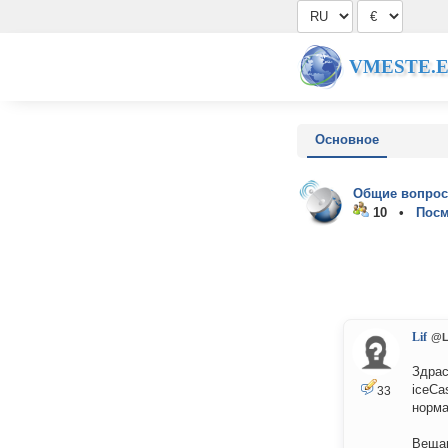
VMESTE.
Основное
Общие вопрос
10 •
Посм
Lif
@L
Здрас
iceCa
33
норма
Вещаю