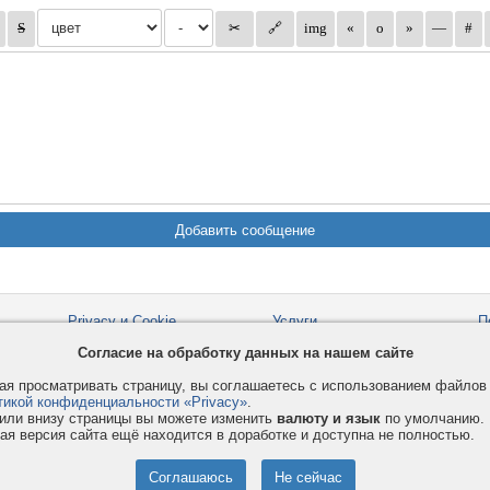
Privacy и Cookie
Услуги
П
Правила и условия
Как оплатить
Ф
Согласие на обработку данных на нашем сайте
© 2008-2026
VMESTE.EU
- Все права защищены.
я просматривать страницу, вы соглашаетесь с использованием файло
тикой конфиденциальности «Privacy»
.
или внизу страницы вы можете изменить
валюту и язык
по умолчанию.
ая версия сайта ещё находится в доработке и доступна не полностью.