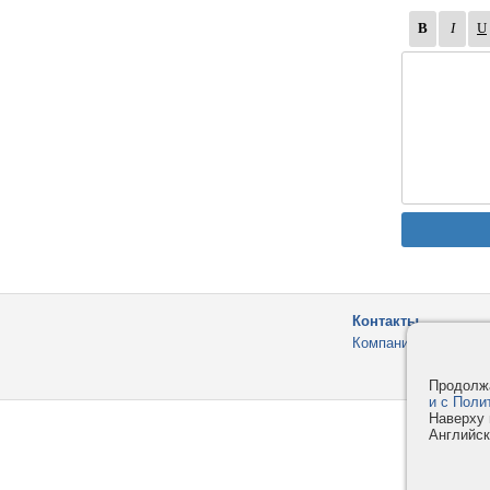
Контакты
Компания
Продолжа
и с Поли
Наверху 
Английск