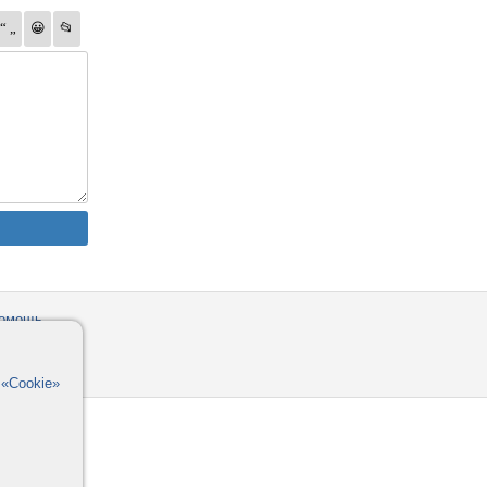
омощь
орумы
в
«Cookie»