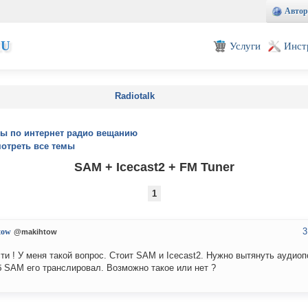
Автор
EU
Услуги
Инст
Radiotalk
ы по интернет радио вещанию
отреть все темы
SAM + Icecast2 + FM Tuner
1
3
tow
@makihtow
ти ! У меня такой вопрос. Стоит SAM и Icecast2. Нужно вытянуть аудиоп
б SAM его транслировал. Возможно такое или нет ?