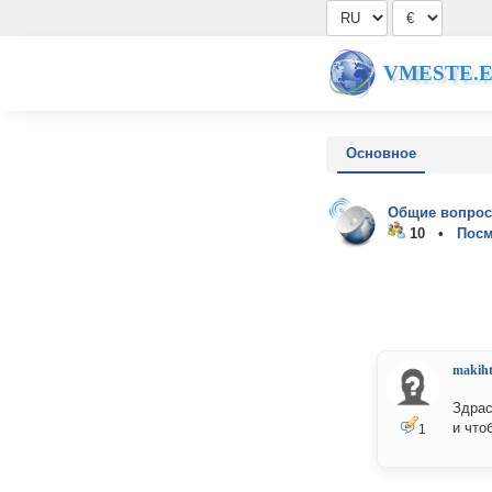
VMESTE.
Основное
Общие вопрос
10 •
Посм
makih
Здрас
и что
1