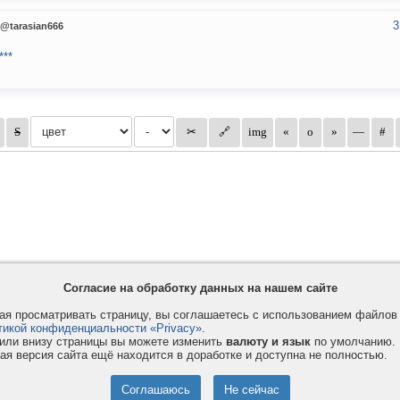
3
@tarasian666
***
Согласие на обработку данных на нашем сайте
я просматривать страницу, вы соглашаетесь с использованием файло
тикой конфиденциальности «Privacy»
.
или внизу страницы вы можете изменить
валюту и язык
по умолчанию.
ая версия сайта ещё находится в доработке и доступна не полностью.
Privacy и Cookie
Услуги
П
Правила и условия
Как оплатить
Ф