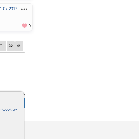
1.07.2012
0
в
«Cookie»
омощь
орумы