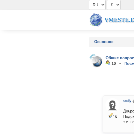
VMESTE.
Основное
Общие вопрос
10 •
Посм
smily
Добро
Подск
16
т.е. 