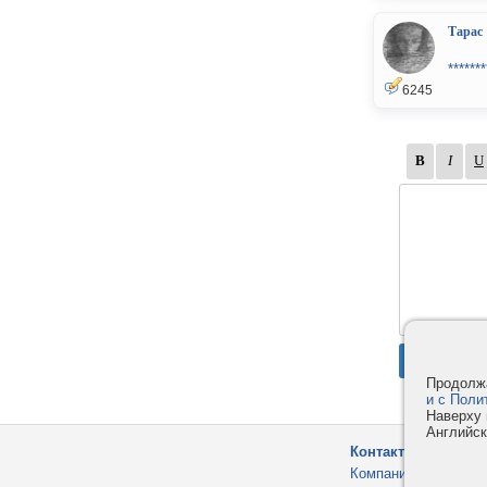
Тарас
*******
6245
Продолжа
и с Поли
Наверху 
Английск
Контакты
Компания