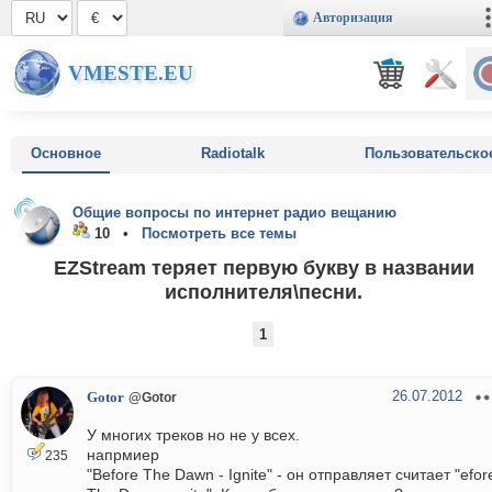
Авторизация
VMESTE.EU
Основное
Radiotalk
Пользовательско
Общие вопросы по интернет радио вещанию
10 •
Посмотреть все темы
EZStream теряет первую букву в названии
исполнителя\песни.
1
26.07.2012
Gotor
@Gotor
У многих треков но не у всех.
напрмиер
235
"Before The Dawn - Ignite" - он отправляет считает "efor