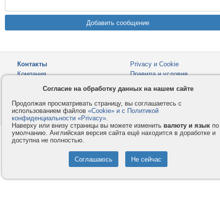
Контакты
Privacy и Cookie
Компания
Правила и условия
Согласие на обработку данных на нашем сайте
Услуги
Помощь
Как оплатить
Форумы
Продолжая просматривать страницу, вы соглашаетесь с
использованием файлов
«Cookie» и с Политикой
© 2008-2026
VMESTE.EU
- Все права защищены.
конфиденциальности «Privacy»
.
Наверху или внизу страницы вы можете изменить
валюту и язык
по
умолчанию. Английская версия сайта ещё находится в доработке и
доступна не полностью.