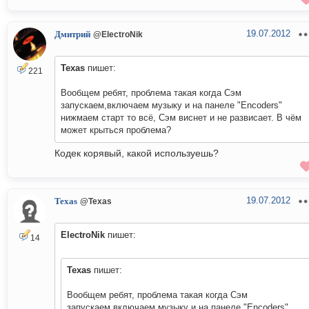
19.07.2012
Дмитрий
@ElectroNik
Texas
пишет:
221
Вообщем ребят, проблема такая когда Сэм
запускаем,включаем музыку и на панеле "Encoders"
нижмаем старт то всё, Сэм виснет и не развисает. В чём
может крыться проблема?
Кодек корявый, какой используешь?
19.07.2012
Texas
@Texas
ElectroNik
пишет:
14
Texas
пишет:
Вообщем ребят, проблема такая когда Сэм
запускаем,включаем музыку и на панеле "Encoders"