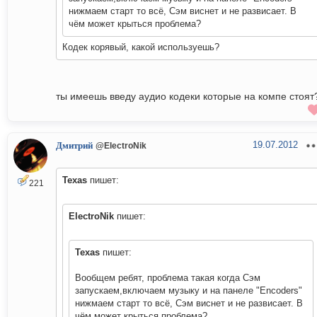
нижмаем старт то всё, Сэм виснет и не развисает. В
чём может крыться проблема?
Кодек корявый, какой используешь?
ты имеешь введу аудио кодеки которые на компе стоят
19.07.2012
Дмитрий
@ElectroNik
Texas
пишет:
221
ElectroNik
пишет:
Texas
пишет:
Вообщем ребят, проблема такая когда Сэм
запускаем,включаем музыку и на панеле "Encoders"
нижмаем старт то всё, Сэм виснет и не развисает. В
чём может крыться проблема?