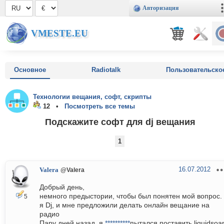
Авторизация
VMESTE.EU
Основное
Radiotalk
Пользовательско
Технологии вещания, софт, скрипты
12 •
Посмотреть все темы
Подскажите софт для dj вещания
1
16.07.2012
Valera
@Valera
Добрый день,
немного предыстории, чтобы был понятен мой вопрос.
5
я Dj, и мне предложили делать онлайн вещание на
радио
Пару дней назад, я
**********
пытался поставить liquidsoa