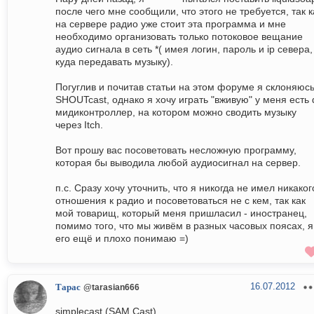
после чего мне сообщили, что этого не требуется, так к
на сервере радио уже стоит эта программа и мне
необходимо организовать только потоковое вещание
аудио сигнала в сеть *( имея логин, пароль и ip севера,
куда передавать музыку).
Погуглив и почитав статьи на этом форуме я склоняюсь
SHOUTcast, однако я хочу играть "вживую" у меня есть 
мидиконтроллер, на котором можно сводить музыку
через Itch.
Вот прошу вас посоветовать несложную программу,
которая бы выводила любой аудиосигнал на сервер.
п.с. Сразу хочу уточнить, что я никогда не имел никаког
отношения к радио и посоветоваться не с кем, так как
мой товарищ, который меня пришласил - иностранец,
помимо того, что мы живём в разных часовых поясах, я
его ещё и плохо понимаю =)
16.07.2012
Тарас
@tarasian666
simplecast (SAM Cast)