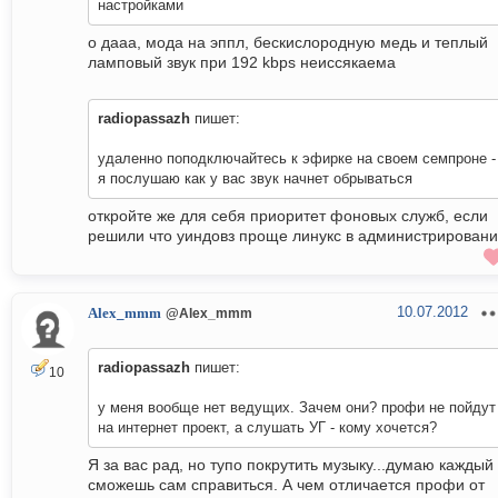
настройками
о дааа, мода на эппл, бескислородную медь и теплый
ламповый звук при 192 kbps неиссякаема
radiopassazh
пишет:
удаленно поподключайтесь к эфирке на своем семпроне -
я послушаю как у вас звук начнет обрываться
откройте же для себя приоритет фоновых служб, если
решили что уиндовз проще линукс в администрирован
10.07.2012
Alex_mmm
@Alex_mmm
radiopassazh
пишет:
10
у меня вообще нет ведущих. Зачем они? профи не пойдут
на интернет проект, а слушать УГ - кому хочется?
Я за вас рад, но тупо покрутить музыку...думаю каждый
сможешь сам справиться. А чем отличается профи от