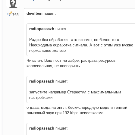
devilben
пишет:
765
radiopassazh
пишет:
Радио без обработки - это винамп, не более того.
Необходима обработка сигнала. А вот с этим уже нужно
нормальное железо
Читали-с Ваш пост на хабре, растрата ресурсов
колоссальная, не поспоришь.
radiopassazh
пишет:
запустите например Стереотул с максимальными
настройками
о дааа, мода на эппл, бескислородную медь и теплый
ламповый звук при 192 kbps неиссякаема
radiopassazh
пишет: