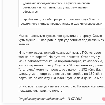
удаленно поподключайтесь к эфирке на своем
семпроне - я послушаю как у вас звук начнет
обрываться
откройте же для себя приоритет фоновых служб, если
решили что уиндовз проще линукс в администрировании
Мы же настолько тупые, что сделали это сразу. Стало
чуть лучше - и все равно при удаленных подключениях 
затыки.
И причем здесь теплый ламповый звук в ПО, которое
только его портит? Не путайте понятия. Стереотул у
меня работает только на нормализацию, компрессию,
ачх и стереопанораму. Слушать УГ звучание на других
"станциях" меня не прельщает, даже на 192 кбит. Да, и 
слову, у меня еще есть поток в огг ворбис на 160 кбит.
Картинка по спектру ГОРАЗДО лучше чем даже на мп3.
Блин, все такие умные тут, я смотрю. На практике толь
показать как правило нечего...
Отредактировано radiopassazh -
11.07.2012