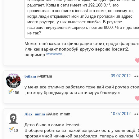
работает. Копм в сети имеет ип 192.168.0.**, его
прописываю в конфиге к icecast и в сэме, но почему-то,
когда люди открывают мой .m3u где прописан ип адрес
моего роутера, у них вылезает ошибка. В роутере
настроил виртуальный сервер с портом 8000. Что я делаю
не так?
Может ещё какая-то фильтрация стоит, вроде фаервол
Или как вариант попробуй другую версию Icecast2,
например
**********
.
09.07.2012
bitfam
@bitfam
у меня все отлично работало тоже вай фай роутер стои
, по ходу брэндмауэр или антивирус блокирует
156
10.07.2012
Alex_mmm
@Alex_mmm
Дело было в самом icecast.
В общем ребятки вот какой вопросик есть у меня ещё. 
10
программной начинкой разобрался, теперь о железе. Ч