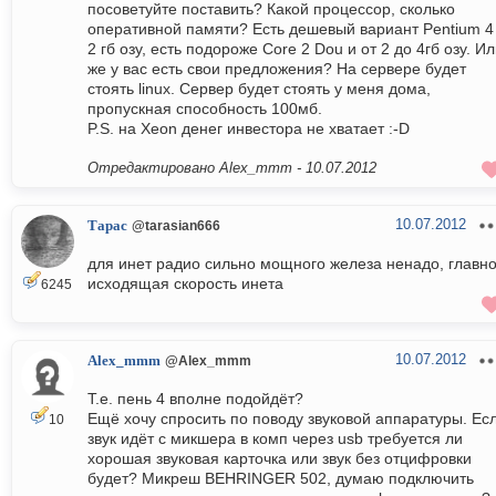
посоветуйте поставить? Какой процессор, сколько
оперативной памяти? Есть дешевый вариант Pentium 4
2 гб озу, есть подороже Core 2 Dou и от 2 до 4гб озу. И
же у вас есть свои предложения? На сервере будет
стоять linux. Сервер будет стоять у меня дома,
пропускная способность 100мб.
P.S. на Xeon денег инвестора не хватает :-D
Отредактировано Alex_mmm -
10.07.2012
10.07.2012
Тарас
@tarasian666
для инет радио сильно мощного железа ненадо, главн
исходящая скорость инета
6245
10.07.2012
Alex_mmm
@Alex_mmm
Т.е. пень 4 вполне подойдёт?
Ещё хочу спросить по поводу звуковой аппаратуры. Ес
10
звук идёт с микшера в комп через usb требуется ли
хорошая звуковая карточка или звук без отцифровки
будет? Микреш BEHRINGER 502, думаю подключить