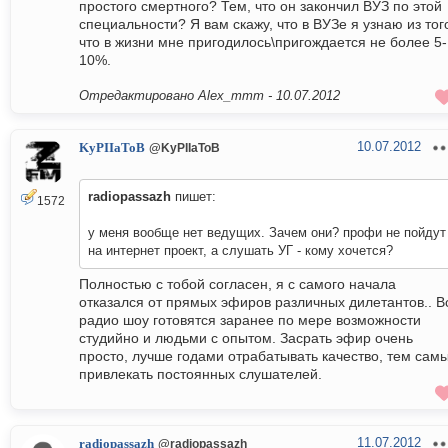
простого смертного? Тем, что он закончил ВУЗ по этой
специальности? Я вам скажу, что в ВУЗе я узнаю из тог
что в жизни мне пригодилось\пригождается не более 5-
10%.
Отредактировано Alex_mmm -
10.07.2012
10.07.2012
KyPIIaToB
@KyPIIaToB
radiopassazh
пишет:
1572
у меня вообще нет ведущих. Зачем они? профи не пойдут
на интернет проект, а слушать УГ - кому хочется?
Полностью с тобой согласен, я с самого начала
отказался от прямых эфиров различных дилетантов.. В
радио шоу готовятся заранее по мере возможности
студийно и людьми с опытом. Засрать эфир очень
просто, лучше годами отрабатывать качество, тем сам
привлекать постоянных слушателей.
11.07.2012
radiopassazh
@radiopassazh