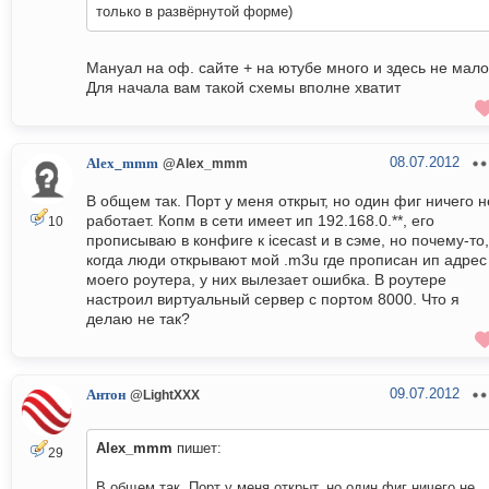
только в развёрнутой форме)
Мануал на оф. сайте + на ютубе много и здесь не мало.
Для начала вам такой схемы вполне хватит
08.07.2012
Alex_mmm
@Alex_mmm
В общем так. Порт у меня открыт, но один фиг ничего н
работает. Копм в сети имеет ип 192.168.0.**, его
10
прописываю в конфиге к icecast и в сэме, но почему-то,
когда люди открывают мой .m3u где прописан ип адрес
моего роутера, у них вылезает ошибка. В роутере
настроил виртуальный сервер с портом 8000. Что я
делаю не так?
09.07.2012
Антон
@LightXXX
Alex_mmm
пишет:
29
В общем так. Порт у меня открыт, но один фиг ничего не