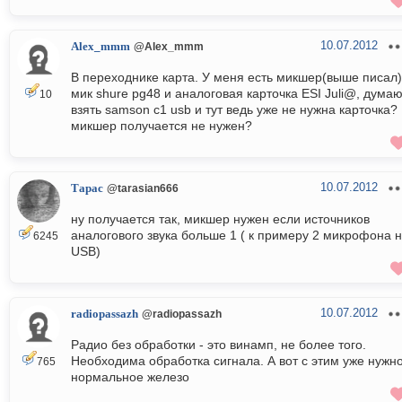
10.07.2012
Alex_mmm
@Alex_mmm
В переходнике карта. У меня есть микшер(выше писал)
мик shure pg48 и аналоговая карточка ESI Juli@, дума
10
взять samson c1 usb и тут ведь уже не нужна карточка?
микшер получается не нужен?
10.07.2012
Тарас
@tarasian666
ну получается так, микшер нужен если источников
аналогового звука больше 1 ( к примеру 2 микрофона 
6245
USB)
10.07.2012
radiopassazh
@radiopassazh
Радио без обработки - это винамп, не более того.
Необходима обработка сигнала. А вот с этим уже нужн
765
нормальное железо