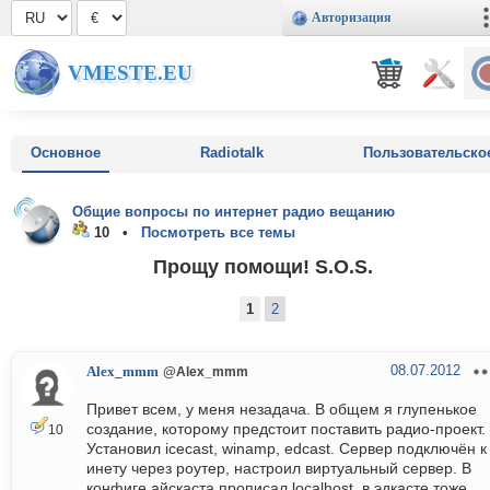
Авторизация
VMESTE.EU
Основное
Radiotalk
Пользовательско
Общие вопросы по интернет радио вещанию
10 •
Посмотреть все темы
Прощу помощи! S.O.S.
1
2
08.07.2012
Alex_mmm
@Alex_mmm
Привет всем, у меня незадача. В общем я глупенькое
создание, которому предстоит поставить радио-проект.
10
Установил icecast, winamp, edcast. Сервер подключён к
инету через роутер, настроил виртуальный сервер. В
конфиге айскаста прописал localhost, в эдкасте тоже