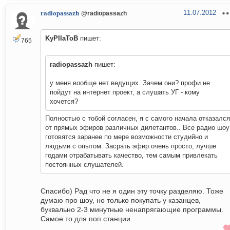
11.07.2012
radiopassazh
@radiopassazh
KyPIIaToB
пишет:
765
radiopassazh
пишет:
у меня вообще нет ведущих. Зачем они? профи не
пойдут на интернет проект, а слушать УГ - кому
хочется?
Полностью с тобой согласен, я с самого начала отказался
от прямых эфиров различных дилетантов.. Все радио шоу
готовятся заранее по мере возможности студийно и
людьми с опытом. Засрать эфир очень просто, лучше
годами отрабатывать качество, тем самым привлекать
постоянных слушателей.
Спасибо) Рад что не я один эту точку разделяю. Тоже
думаю про шоу, но только покупать у казанцев,
буквально 2-3 минутные ненапрягающие программы.
Самое то для поп станции.