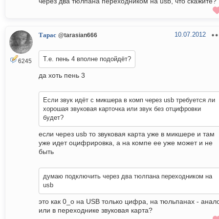
через два тюлпана переходником на usb, что скажите?
10.07.2012
Тарас
@tarasian666
Т.е. пень 4 вполне подойдёт?
6245
да хоть пень 3
Если звук идёт с микшера в комп через usb требуется ли
хорошая звуковая карточка или звук без отцифровки
будет?
если через usb то звуковая карта уже в микшере и там
уже идет оцифрировка, а на компе ее уже может и не
быть
думаю подключить через два тюлпана переходником на
usb
это как 0_o на USB только цифра, на тюльпанах - анал
или в переходнике звуковая карта?