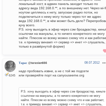
локальный хост, в админ панель заходит только по
адресу вида 192.168.0.**, а по внешнему нет. Через wi-f
ноутом цепляюсь к нету, запускаю радио поток, но
подключиться к нему могу только через тот же адрес
вида 192.168.0.**, в чём может быть дело? Перепробов
кучу всего.
P.S. хочу выходить в эфир через сэм броадкастер, кинь
ссылочки на мануалы, а то ничего конкретного не могу
найти. Плюсом ко всему можно схему что и как работае
т.е. к примеру винамп => сервер => инет => слушатель,
только в развёрнутой форме)
08.07.2012
Тарас
@tarasian666
надо пробовать извне, а не с той же подсети
или проверяйте порт на canyouseeme.org
6245
P.S. хочу выходить в эфир через сэм броадкастер, киньте
ссылочки на мануалы, а то ничего конкретного не могу
найти. Плюсом ко всему можно схему что и как работает,
т.е. к примеру винамп => сервер => инет => слушатель,