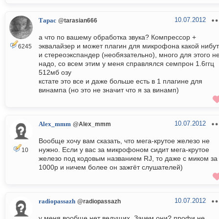
10.07.2012
Тарас
@tarasian666
а что по вашему обработка звука? Компрессор +
эквалайзер и может плагин для микрофона какой нибут
6245
и стереоэкспандер (необязательно), много для этого н
надо, со всем этим у меня справлялся семпрон 1.6ггц
512мб озу
кстате это все и даже больше есть в 1 плагине для
винампа (но это не значит что я за винамп)
10.07.2012
Alex_mmm
@Alex_mmm
Вообще хочу вам сказать, что мега-крутое железо не
нужно. Если у вас за микрофоном сидит мега-крутое
10
железо под кодовым названием RJ, то даже с миком за
1000р и ничем более он зажгёт слушателей)
10.07.2012
radiopassazh
@radiopassazh
у меня вообще нет ведущих. Зачем они? профи не