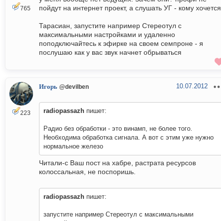
пойдут на интернет проект, а слушать УГ - кому хочетс
765
Тарасиан, запустите например Стереотул с
максимальными настройками и удаленно
поподключайтесь к эфирке на своем семпроне - я
послушаю как у вас звук начнет обрываться
10.07.2012
Игорь
@devilben
radiopassazh
пишет:
223
Радио без обработки - это винамп, не более того.
Необходима обработка сигнала. А вот с этим уже нужно
нормальное железо
Читали-с Ваш пост на хабре, растрата ресурсов
колоссальная, не поспоришь.
radiopassazh
пишет:
запустите например Стереотул с максимальными