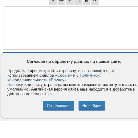
Согласие на обработку данных на нашем сайте
Продолжая просматривать страницу, вы соглашаетесь с
использованием файлов
«Cookie» и с Политикой
конфиденциальности «Privacy»
.
Контакты
Privacy и Cookie
Наверху или внизу страницы вы можете изменить
валюту и язык
по
Компания
Правила и условия
умолчанию. Английская версия сайта ещё находится в доработке и
доступна не полностью.
Услуги
Помощь
Как оплатить
Форумы
© 2008-2026
VMESTE.EU
- Все права защищены.