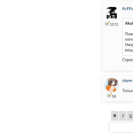
KyPII
Aku
1572
Помо
serv
Нап
веща
Спрос
ykpon
Тольк
58