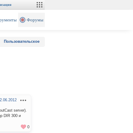
изация
рументы
Форумы
Пользовательское
2.06.2012
tCast server).
р DIR 300 и
0