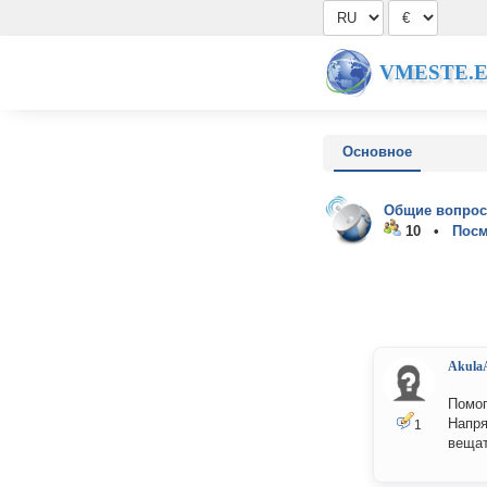
VMESTE.
Основное
Общие вопрос
10 •
Посм
Akula
Помог
Напря
1
вещат