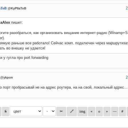
2
aToB
@KyPIIaToB
laAlex
пишет:
гите разобраться, как организовать вещание интернет-радио (Winamp+S
er).
рямую раньше все работало! Сейчас комп. подключен через маршрутизат
ть во внешку не удается!
и у гугла про port forwarding
2
@ykpon
о порт пробрасывай не на адрес роутера, на на свой, локальный адрес...