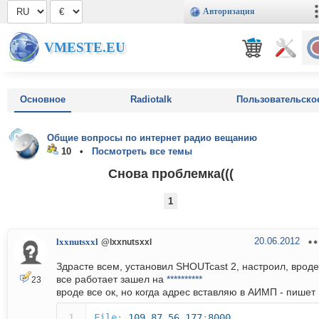
Авторизация
VMESTE.EU
Основное
Radiotalk
Пользовательско
Общие вопросы по интернет радио вещанию
10 •
Посмотреть все темы
Снова проблемка(((
1
20.06.2012
lxxnutsxxl
@lxxnutsxxl
Здрасте всем, установил SHOUTcast 2, настроил, вроде
все работает зашел на
**********
23
вроде все ок, но когда адрес вставляю в АИМП - пишет 
File
:
109.87
.
56.177
:
8000