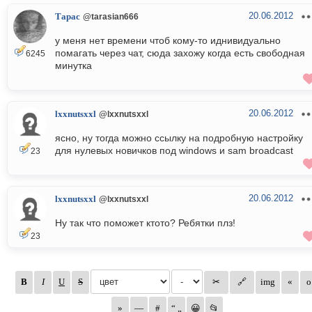
20.06.2012
Тарас
@tarasian666
у меня нет времени чтоб кому-то иднивидуально
помагать через чат, сюда захожу когда есть свободная
6245
минутка
20.06.2012
lxxnutsxxl
@lxxnutsxxl
ясно, ну тогда можно ссылку на подробную настройку
для нулевых новичков под windows и sam broadcast
23
20.06.2012
lxxnutsxxl
@lxxnutsxxl
Ну так что поможет ктото? Ребятки плз!
23