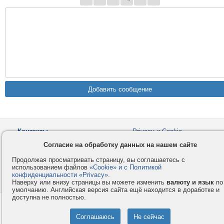
Контакты
Privacy и Cookie
Компания
Правила и условия
Согласие на обработку данных на нашем сайте
Услуги
Помощь
Продолжая просматривать страницу, вы соглашаетесь с
Как оплатить
Форумы
использованием файлов
«Cookie» и с Политикой
конфиденциальности «Privacy»
.
© 2008-2026
VMESTE.EU
- Все права защищены.
Наверху или внизу страницы вы можете изменить
валюту и язык
по
умолчанию. Английская версия сайта ещё находится в доработке и
доступна не полностью.