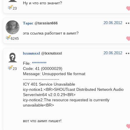
Ну и что ето значит?
23
20.06.2012
Тарас
@tarasian666
эта ссылка работает в аимп?
6245
20.06.2012
lxxnutsxxl
@lxxnutsxxl
File:
**********
Code: 41 (00000029)
23
Message: Unsupported file format
-------------------------
ICY 401 Service Unavailable
icy-notice1:<BR>SHOUTcast Distributed Network Audio
Server/win64 v2.0.0.29<BR>
icy-notice2:The resource requested is currently
unavailable<BR>
вот что аимп пишет!