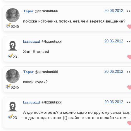
20.06.2012
Тарас
@tarasian666
похоже источника потока нет, чем ведется вещание?
6245
20.06.2012
lxxnutsxxl
@lxxnutsxxl
Sam Brodcast
23
20.06.2012
Тарас
@tarasian666
какой кодек?
6245
20.06.2012
lxxnutsxxl
@lxxnutsxxl
А где посмотреть? и можно както по другому связаться,
то долго ждать ответ((( скайп вк чтото с онлайн чатом...
23