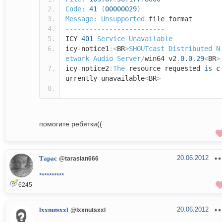
Code
:
41
(
00000029
)
Message
:
Unsupported
file format
-------------------------
ICY
401
Service
Unavailable
icy
-
notice1
:<
BR
>
SHOUTcast
Distributed
N
etwork
Audio
Server
/
win64 v2
.
0.0
.
29
<
BR
>
icy
-
notice2
:
The
resource requested
is
c
urrently unavailable
<
BR
>
помогите ребятки((
20.06.2012
Тарас
@tarasian666
**********
6245
20.06.2012
lxxnutsxxl
@lxxnutsxxl