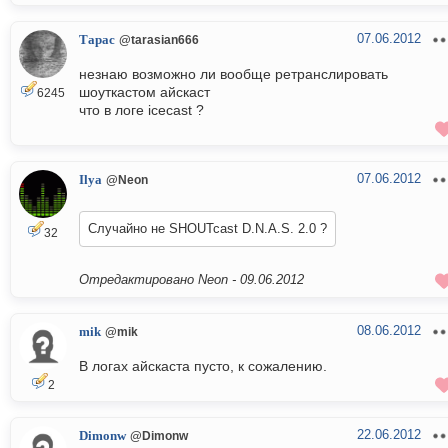
07.06.2012
Тарас
@tarasian666
незнаю возможно ли вообще ретранслировать
шоуткастом айскаст
6245
что в логе icecast ?
07.06.2012
Ilya
@Neon
Случайно не SHOUTcast D.N.A.S. 2.0 ?
32
Отредактировано Neon -
09.06.2012
08.06.2012
mik
@mik
В логах айскаста пусто, к сожалению.
2
22.06.2012
Dimonw
@Dimonw