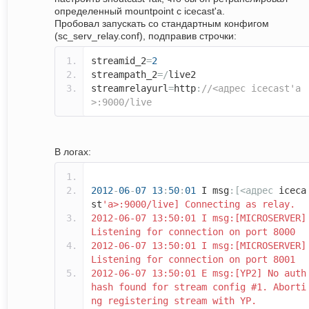
определенный mountpoint с icecast'а.
Пробовал запускать со стандартным конфигом
(sc_serv_relay.conf), подправив строчки:
streamid_2
=
2
streampath_2
=/
live2
streamrelayurl
=
http
:
//<адрес icecast'а
>:9000/live
В логах:
2012
-
06
-
07
13
:
50
:
01
I msg
:[<адрес
iceca
st
'а>:9000/live] Connecting as relay.
2012-06-07 13:50:01 I msg:[MICROSERVER]
Listening for connection on port 8000
2012-06-07 13:50:01 I msg:[MICROSERVER]
Listening for connection on port 8001
2012-06-07 13:50:01 E msg:[YP2] No auth
hash found for stream config #1. Aborti
ng registering stream with YP.