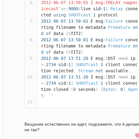
2012-06-07 13:50:01 I msg:[RELAY <адрес
icecast'
а>:
9000
/
live sid
=
1
]
Relay
conne
cted
using
SHOUTcast
1
protocol
2012
-
06
-
07
13
:
50
:
01
E msg
:
Failure
conve
rting filename to metadata
Premature
en
d
of
data
(%
TIT2
)
2012
-
06
-
07
13
:
50
:
01
E msg
:
Failure
conve
rting filename to metadata
Premature
en
d
of
data
(%
TIT2
)
2012
-
06
-
07
13
:
51
:
20
E msg
:[
DST
<мой
ip
>:
2734
sid
=
1
]
SHOUTcast
1
client connec
tion rejected
.
Stream
not
available
.
2012
-
06
-
07
13
:
51
:
20
I msg
:[
DST
<мой
ip
>:
2734
sid
=
1
]
SHOUTcast
1
client connec
tion closed
(
0
seconds
)
[
Bytes
:
0
]
Agen
t
:
`'
Вещание естественно не идет, подскажите, что я дела
не так?