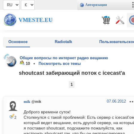
Авторизация
VMESTE.EU
Основное
Radiotalk
Пользовательско
Общие вопросы по интернет радио вещанию
10 •
Посмотреть все темы
shoutcast забирающий поток с icecast'а
1
07.06.2012
mik
@mik
Доброго времени суток!
Столкнулся с такой проблемой: Есть сервер с icecast'о
2
который ведет вещание, есть другой сервер, на которы
я поставил shoutcast, подскажите пожалуйста, как
настроить shoutcast так, что бы он ретранслировал