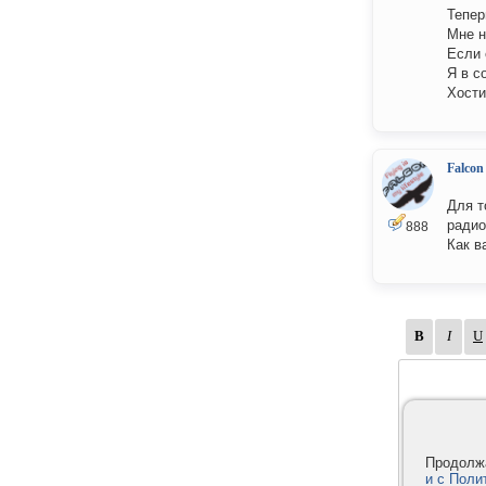
Тепер
Мне н
Если 
Я в с
Хости
Falcon
Для т
радио
888
Как в
Продолжа
и с Поли