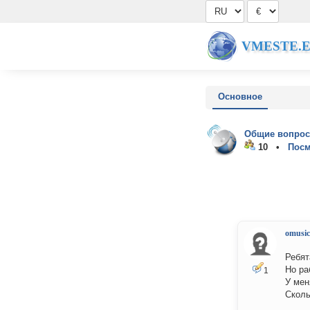
VMESTE.
Основное
Общие вопрос
10 •
Посм
omusic
Ребят
Но ра
1
У мен
Сколь