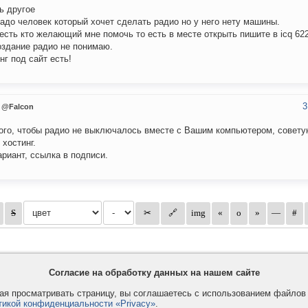
ь другое
адо человек который хочет сделать радио но у него нету машины.
есть кто желающий мне помочь то есть в месте открыть пишите в icq 622
оздание радио не понимаю.
нг под сайт есть!
3
@Falcon
ого, чтобы радио не выключалось вместе с Вашим компьютером, совету
 хостинг.
ариант, ссылка в подписи.
Согласие на обработку данных на нашем сайте
я просматривать страницу, вы соглашаетесь с использованием файло
тикой конфиденциальности «Privacy»
.