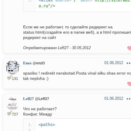
<alias
source
=
"/"
dest
=
"http://siteradi
o.ru"
/>
Если же не работает, то сделайте редирект на
status.html(создайте его в папке веб), а в html пропиши
редирект на сайт
Отредактировано Leff27 -
30.05.2012
01.06.2012
Enzo
@enzO
spasibo ! redirekt nerabotait.Posta vinal silku shas error no
tak neploha :)
131
01.06.2012
Leff27
@Leff27
Что не работает?
Конфиг. Между
727
<paths>