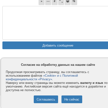
Согласие на обработку данных на нашем сайте
Контакты
Privacy и Cookie
Компания
Правила и условия
Продолжая просматривать страницу, вы соглашаетесь с
использованием файлов
«Cookie» и с Политикой
Услуги
Помощь
конфиденциальности «Privacy»
.
Как оплатить
Форумы
Наверху или внизу страницы вы можете изменить
валюту и язык
по
умолчанию. Английская версия сайта ещё находится в доработке и
© 2008-2026
VMESTE.EU
- Все права защищены.
доступна не полностью.