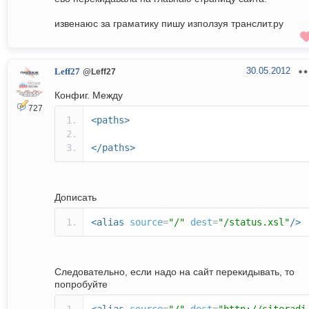
извенаюс за граматику пишу използуя транслит.ру
30.05.2012
Leff27
@Leff27
Конфиг. Между
727
<paths>
</paths>
Дописать
<alias
source
=
"/"
dest
=
"/status.xsl"
/>
Следовательно, если надо на сайт перекидывать, то
попробуйте