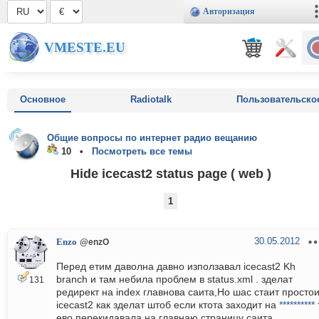
Авторизация
VMESTE.EU
Основное
Radiotalk
Пользовательско
Общие вопросы по интернет радио вещанию
10 •
Посмотреть все темы
Hide icecast2 status page ( web )
1
30.05.2012
Enzo
@enzO
Перед етим даволна давно използавал icecast2 Kh
branch и там небила проблем в status.xml . зделат
131
редирект на index главнова саита,Но шас стаит просто
icecast2 как зделат штоб если ктота заходит на
**********
ево перекидавала на главнаю страницу саита.