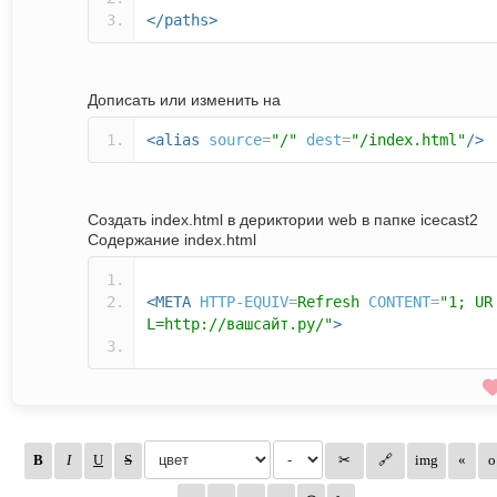
</paths>
Дописать или изменить на
<alias
source
=
"/"
dest
=
"/index.html"
/>
Создать index.html в дериктории web в папке icecast2
Содержание index.html
<META
HTTP-EQUIV
=
Refresh
CONTENT
=
"1; UR
L=http://вашсайт.ру/"
>