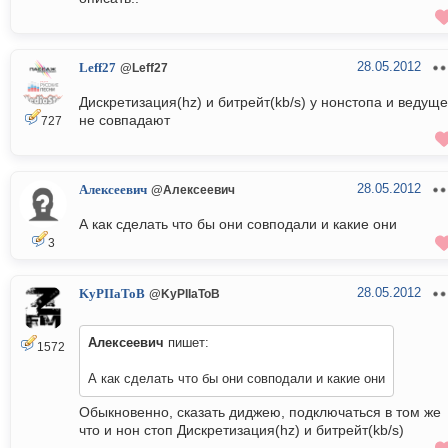
28.05.2012
Leff27
@Leff27
Дискретизация(hz) и битрейт(kb/s) у нонстопа и ведуще
не совпадают
727
28.05.2012
Алексеевич
@Алексеевич
А как сделать что бы они совподали и какие они
3
28.05.2012
KyPIIaToB
@KyPIIaToB
Алексеевич
пишет:
1572
А как сделать что бы они совподали и какие они
Обыкновенно, сказать диджею, подключаться в том же
что и нон стоп Дискретизация(hz) и битрейт(kb/s)