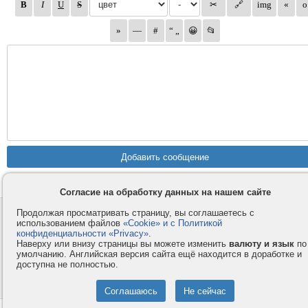
Согласие на обработку данных на нашем сайте
Продолжая просматривать страницу, вы соглашаетесь с
Контакты
Privacy и Cookie
использованием файлов
«Cookie» и с Политикой
Компания
Правила и условия
конфиденциальности «Privacy»
.
Наверху или внизу страницы вы можете изменить
валюту и язык
по
Услуги
Помощь
умолчанию. Английская версия сайта ещё находится в доработке и
Как оплатить
Форумы
доступна не полностью.
© 2008-2026
VMESTE.EU
- Все права защищены.