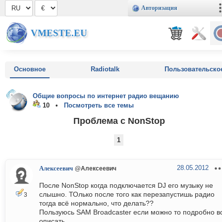
Авторизация
VMESTE.EU
Основное
Radiotalk
Пользовательско
Общие вопросы по интернет радио вещанию
10 •
Посмотреть все темы
Проблема с NonStop
1
28.05.2012
Алексеевич
@Алексеевич
После NonStop когда подключается DJ его музыку не
слышно. ТОлько после того как перезапустишь радио
3
тогда всё нормально, что делать??
Пользуюсь SAM Broadcaster если можно то подробно в
описать..