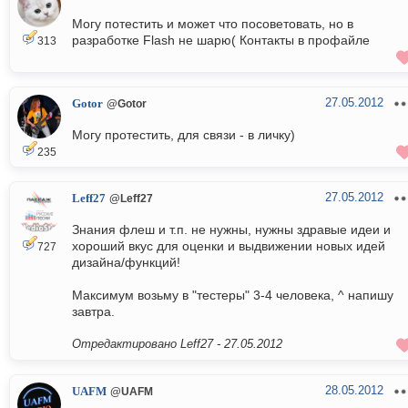
Могу потестить и может что посоветовать, но в
разработке Flash не шарю( Контакты в профайле
313
27.05.2012
Gotor
@Gotor
Могу протестить, для связи - в личку)
235
27.05.2012
Leff27
@Leff27
Знания флеш и т.п. не нужны, нужны здравые идеи и
хороший вкус для оценки и выдвижении новых идей
727
дизайна/функций!
Максимум возьму в "тестеры" 3-4 человека, ^ напишу
завтра.
Отредактировано Leff27 -
27.05.2012
28.05.2012
UAFM
@UAFM