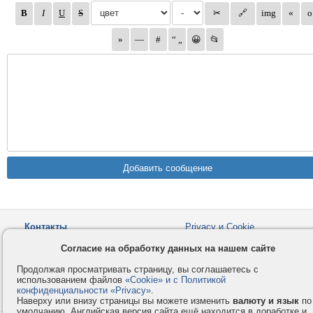
Контакты
Privacy и Cookie
Компания
Правила и условия
Согласие на обработку данных на нашем сайте
Услуги
Помощь
Продолжая просматривать страницу, вы соглашаетесь с
Как оплатить
Форумы
использованием файлов
«Cookie» и с Политикой
конфиденциальности «Privacy»
.
© 2008-2026
VMESTE.EU
- Все права защищены.
Наверху или внизу страницы вы можете изменить
валюту и язык
по
умолчанию. Английская версия сайта ещё находится в доработке и