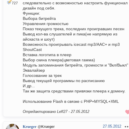
следовательно с возможностью настроить функционал 
727
дизайн под себя.
Функции:
Выбора битрейта
Управления громкостью
Показ текущего трека, последних проигравших песен
Вывод кол-ва слушателей и пика(не напрямую из
айскаста и шоут)
Возможность проигрывать icecast mp3/AAC+ и mp3
ShoutCast
Вставка логотипа в плеер
Выбор скина плеера(цветовая гамма)
Модуль запоминания битрейта, громкости и "Вкл/Выкл"
Эквалайзер
Голосование за трек
Вывод текущей программы по расписанию
И др...
Так же защита средствами привязки плеера к домену.
Использование Flash в связке с PHP+MYSQL+XML
Отредактировано Leff27 -
27.05.2012
27.05.2012
Krueger
@Krueger