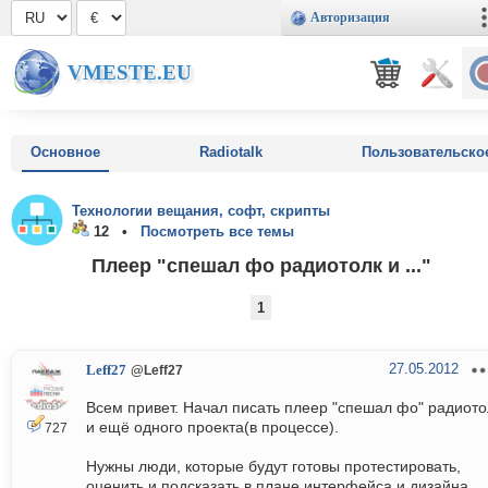
Авторизация
VMESTE.EU
Основное
Radiotalk
Пользовательско
Технологии вещания, софт, скрипты
12 •
Посмотреть все темы
Плеер "спешал фо радиотолк и ..."
1
27.05.2012
Leff27
@Leff27
Всем привет. Начал писать плеер "спешал фо" радиото
и ещё одного проекта(в процессе).
727
Нужны люди, которые будут готовы протестировать,
оценить и подсказать в плане интерфейса и дизайна