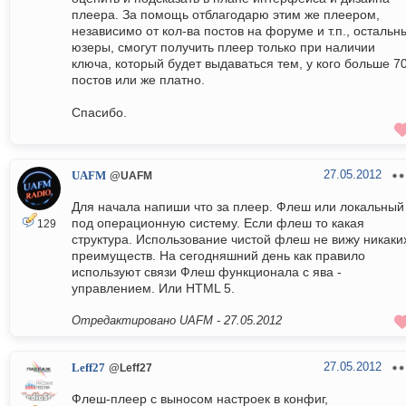
плеера. За помощь отблагодарю этим же плеером,
независимо от кол-ва постов на форуме и т.п., остальн
юзеры, смогут получить плеер только при наличии
ключа, который будет выдаваться тем, у кого больше 7
постов или же платно.
Спасибо.
27.05.2012
UAFM
@UAFM
Для начала напиши что за плеер. Флеш или локальный
под операционную систему. Если флеш то какая
129
структура. Использование чистой флеш не вижу никаки
преимуществ. На сегодняшний день как правило
используют связи Флеш функционала с ява -
управлением. Или HTML 5.
Отредактировано UAFM -
27.05.2012
27.05.2012
Leff27
@Leff27
Флеш-плеер с выносом настроек в конфиг,