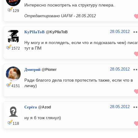
Интересно посмотреть на структуру плеера.
129
Отредактировано UAFM -
28.05.2012
28.05.2012
KyPIIaToB
@KyPIIaToB
Ну могу и я поглядеть, если что и подсказать чем) писа
тут в ПМ
1572
28.05.2012
Дмитрий
@Pioner
Ради благого дела готов протестить также, если что в
личку)
4151
28.05.2012
Серёга
@Azod
ну я б тож глянул)
118