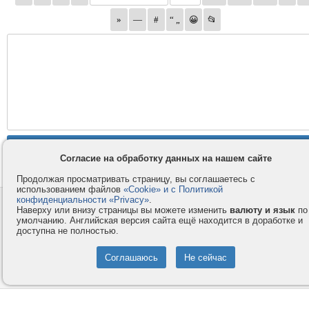
Согласие на обработку данных на нашем сайте
Продолжая просматривать страницу, вы соглашаетесь с
использованием файлов
«Cookie» и с Политикой
конфиденциальности «Privacy»
.
Контакты
Privacy и Cookie
Наверху или внизу страницы вы можете изменить
валюту и язык
по
Компания
Правила и условия
умолчанию. Английская версия сайта ещё находится в доработке и
доступна не полностью.
Услуги
Помощь
Как оплатить
Форумы
© 2008-2026
VMESTE.EU
- Все права защищены.