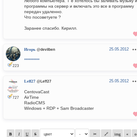
любого компьютера. Т е хотелось бы заливать музыку 
программы на сервер и включать это все в программу
передач удаленно.
Что посоветуете ?
Заранее спасибо. Кирилл.
25.05.2012
Игорь
@devilben
**********
223
25.05.2012
Leff27
@Leff27
CentovaCast
AirTime
727
RadioCMS
Windows + RDP + Sam Broadcaster