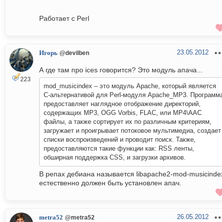
Работает с Perl
23.05.2012
Игорь
@devilben
А где там про ices говорится? Это модуль апача...
223
mod_musicindex – это модуль Apache, который является
C-альтернативой для Perl-модуля Apache_MP3. Программ
предоставляет наглядное отображение директорий,
содержащих MP3, OGG Vorbis, FLAC, или MP4\AAC
файлы, а также сортирует их по различным критериям,
загружает и проигрывает потоковое мультимедиа, создает
списки воспроизведений и проводит поиск. Также,
предоставляются такие функции как: RSS ленты,
обширная поддержка CSS, и загрузки архивов.
В репах дебиана называется libapache2-mod-musicinde
естественно должен быть установлен апач.
26.05.2012
metra52
@metra52