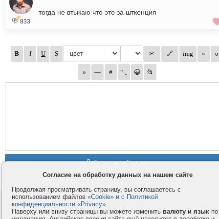
тогда не втыкаю что это за шткенция
833
Согласие на обработку данных на нашем сайте
Продолжая просматривать страницу, вы соглашаетесь с
использованием файлов
«Cookie» и с Политикой
Контакты
Privacy и Cookie
конфиденциальности «Privacy»
.
Наверху или внизу страницы вы можете изменить
валюту и язык
по
Компания
Правила и условия
умолчанию. Английская версия сайта ещё находится в доработке и