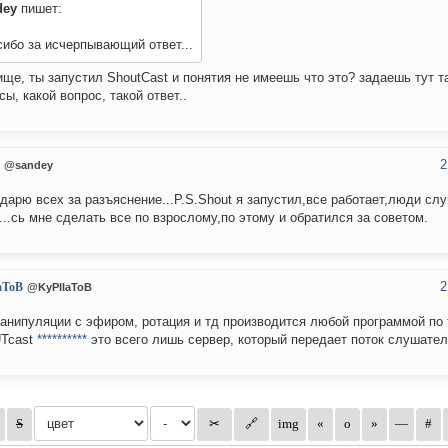
dey
пишет:
ибо за исчерпывающий ответ...
ще, ты запустил ShoutCast и понятия не имеешь что это? задаешь тут т
сы, какой вопрос, такой ответ..
2
@sandey
дарю всех за разъяснение...P.S.Shout я запустил,все работает,люди слу
...сь мне сделать все по взрослому,по этому и обратился за советом.
2
aToB
@KyPIIaToB
анипуляции с эфиром, ротация и тд производится любой программой по
Tcast
**********
это всего лишь сервер, который передает поток слушате