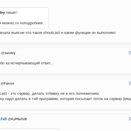
dey
пишет:
 можно,то поподробнее...
ачала выясни что такое shoutcast и какие функции он выполняет.
2
@sandey
бо за исчерпывающий ответ...
2
@Falcon
cast - это сервер, делать отбивку не в его полномочиях.
ку надо делать в той программе, которая посылает поток на сервер (ве
2
aToB
@KyPIIaToB