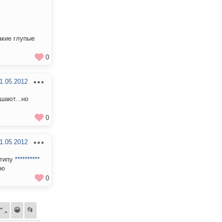
акие глупые
0
1.05.2012
шают...но
0
1.05.2012
 типу
**********
лю
0