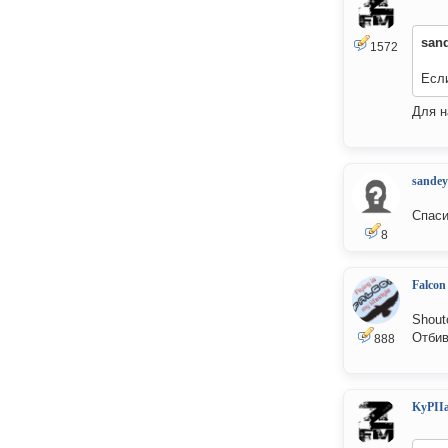
san
1572
Если
Для н
sandey
Спаси
8
Falcon
Shout
Отбив
888
KyPII