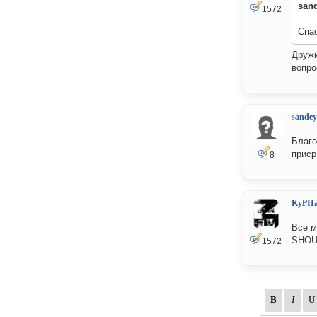
san
1572
Спас
Дружи
вопро
sandey
Благо
приср
8
KyPII
Все м
SHOU
1572