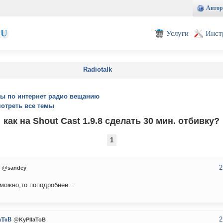
Автор
EU
Услуги
Инст
Radiotalk
ы по интернет радио вещанию
отреть все темы
как на Shout Cast 1.9.8 сделать 30 мин. отбивку?
1
2
@sandey
можно,то поподробнее...
2
aToB
@KyPIIaToB