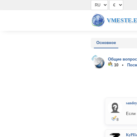
VMESTE.
Основное
Общие вопрос
10 •
Посм
sandey
Если 
8
KyPII