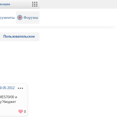
изация
рументы
Форумы
Пользовательское
9.05.2012
ME570/00 и
оду?бюджет
0