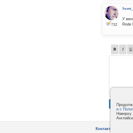
Sweet
У мен
Rode 
732
Продолжа
и с Поли
Наверху 
Английск
Контакты