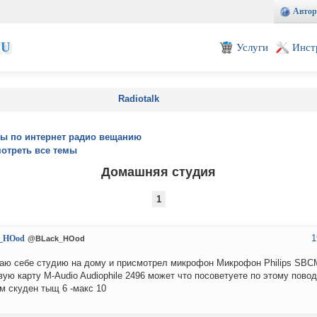
Автор
EU
Услуги
Инст
Radiotalk
ы по интернет радио вещанию
отреть все темы
Домашняя студия
1
1
_HOod
@BLack_HOod
аю себе студию на дому и присмотрел микрофон Микрофон Philips SBC
вую карту M-Audio Audiophile 2496 может что посоветуете по этому пов
м скуден тыщ 6 -макс 10