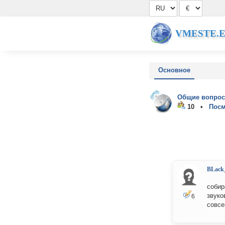
VMESTE.
Основное
Общие вопрос
10 •
Посм
BLack
собир
звуко
6
совсе