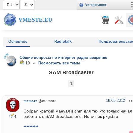
Авторизация
VMESTE.EU
Основное
Radiotalk
Пользовательско
Общие вопросы по интернет радио вещанию
10 •
Посмотреть все темы
SAM Broadcaster
1
18.05.2012
mcmare
@mcmare
Собрал краткий мануал в chm для тех кто только начал
работать в SAM Broadcaster'е. Источник pkgid.ru
4
**********