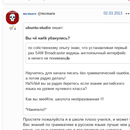
02.03.2013
mcmare
@mcmare
ubuntu-studio
пишет:
4
Вы чё на#й убанулись?
по собственному опыту знаю, что устанавливая первый
раз SAM Broadcaster видишь англоязычный интерфейс
и ничего не понимаеш
Ь
Научитесь для начала писать без грамматический ошибок
а потом радио делать!
На%№й вы за радио беретесь если знание английского
языка на уровне нулевого класса?
Как вы звеб#ли, школота необразованная !!!
*Накипело!*
Простите пожалуйста я в школе плохо учился, и может 
Вас знаний по грамматике в русском языке лучше чем 
меня, но мне кажется что я все правильно написал