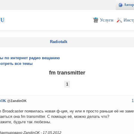
Автор
EU
Услуги
Инст
Radiotalk
ы по интернет радио вещанию
отреть все темы
fm transmitter
1
1
nOK
@ZandinOK
 Broadcaster появилась новая ф-ция, ну или я просто раньше её не заме
аеться она fm transmitter. С помощю её, можно делать что?
ажите, будьте так любезны.
актировано ZandinOK -
17.05.2012