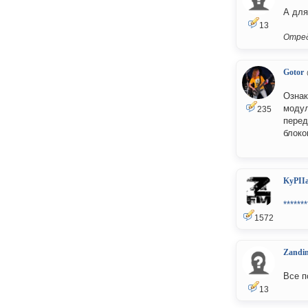
А для
13
Отред
Gotor
Ознак
модул
235
перед
блоко
KyPII
*******
1572
Zandi
Все п
13