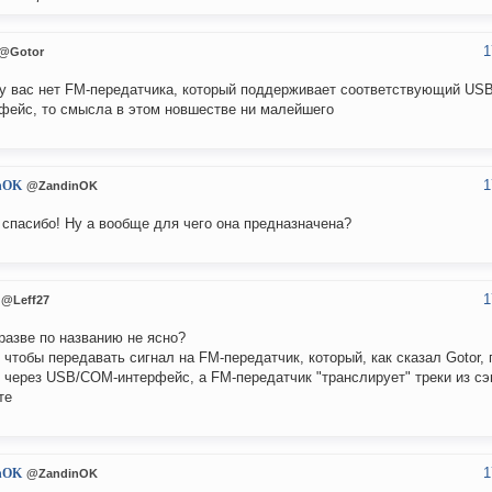
1
@Gotor
у вас нет FM-передатчика, который поддерживает соответствующий US
фейс, то смысла в этом новшестве ни малейшего
1
nOK
@ZandinOK
 спасибо! Ну а вообще для чего она предназначена?
1
@Leff27
 разве по названию не ясно?
 чтобы передавать сигнал на FM-передатчик, который, как сказал Gotor,
 через USB/COM-интерфейс, а FM-передатчик "транслирует" треки из с
те
1
nOK
@ZandinOK