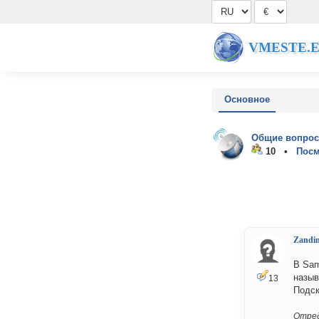
VMESTE.
Основное
Общие вопрос
10 •
Посм
Zandi
В Sam
назыв
13
Подск
Отред