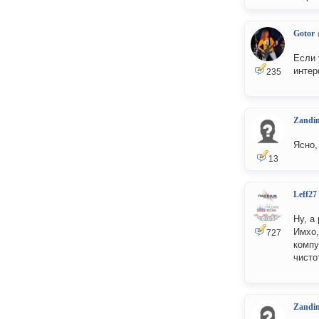
Gotor
Если 
интер
235
Zandi
Ясно,
13
Leff27
Ну, а
Имхо,
727
компу
чисто
Zandi