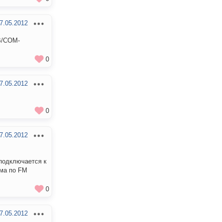
7.05.2012
B/COM-
0
7.05.2012
0
7.05.2012
 подключается к
эма по FM
0
7.05.2012