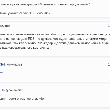
 этого нужна реестрация FM волны или что-то вроде этого?
актировано ZandinOK -
17.05.2012
1
@Gotor
омьтесь с материалами на radiostation.ru, если думаете легально вещат
ь в основном для RDS, не думаю, что будет работать с многими модел
атчиков, так как обычно RDS-кодер и другие девайсы выполнены в виде
в радиовещательного комплекта.
1
aToB
@KyPIIaToB
***
1
nOK
@ZandinOK
онял, всем огромное спасибо!