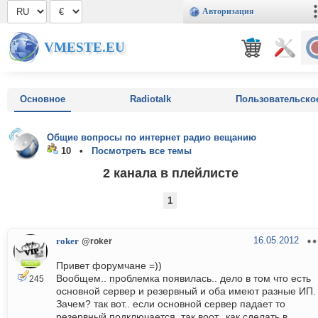
Авторизация
VMESTE.EU
Основное
Radiotalk
Пользовательско
Общие вопросы по интернет радио вещанию
10 •
Посмотреть все темы
2 канала в плейлисте
1
16.05.2012
roker
@roker
Привет форумчане =))
Вообщем.. проблемка появилась.. дело в том что есть
245
основной сервер и резервный и оба имеют разные ИП.
Зачем? так вот.. если основной сервер падает то
резервный подключается..так воот.. как сделать в