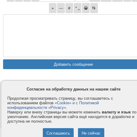
Согласие на обработку данных на нашем сайте
Контакты
Privacy и Cookie
Компания
Правила и условия
Продолжая просматривать страницу, вы соглашаетесь с
использованием файлов
«Cookie» и с Политикой
Услуги
Помощь
конфиденциальности «Privacy»
.
Как оплатить
Форумы
Наверху или внизу страницы вы можете изменить
валюту и язык
по
умолчанию. Английская версия сайта ещё находится в доработке и
© 2008-2026
VMESTE.EU
- Все права защищены.
доступна не полностью.