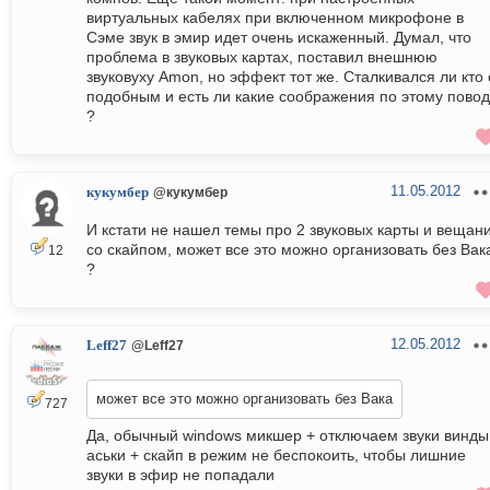
виртуальных кабелях при включенном микрофоне в
Сэме звук в эмир идет очень искаженный. Думал, что
проблема в звуковых картах, поставил внешнюю
звуковуху Amon, но эффект тот же. Сталкивался ли кто 
подобным и есть ли какие соображения по этому повод
?
11.05.2012
кукумбер
@кукумбер
И кстати не нашел темы про 2 звуковых карты и вещан
со скайпом, может все это можно организовать без Вак
12
?
12.05.2012
Leff27
@Leff27
может все это можно организовать без Вака
727
Да, обычный windows микшер + отключаем звуки винды
аськи + скайп в режим не беспокоить, чтобы лишние
звуки в эфир не попадали