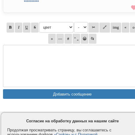
**********
Контакты
Privacy и Cookie
Согласие на обработку данных на нашем сайте
Компания
Правила и условия
Продолжая просматривать страницу, вы соглашаетесь с
использованием файлов
«Cookie» и с Политикой
Услуги
Помощь