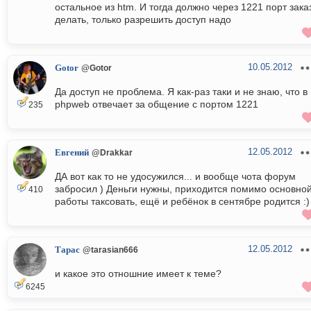
остальное из htm. И тогда должно через 1221 порт зака
делать, только разрешить доступ надо
10.05.2012
Gotor
@Gotor
Да доступ не проблема. Я как-раз таки и не знаю, что в
phpweb отвечает за общение с портом 1221
235
12.05.2012
Евгений
@Drakkar
ДА вот как то не удосужился... и вообще чота форум
забросил ) Деньги нужны, приходится помимо основно
410
работы таксовать, ещё и ребёнок в сентябре родится :)
12.05.2012
Тарас
@tarasian666
и какое это отношние имеет к теме?
6245