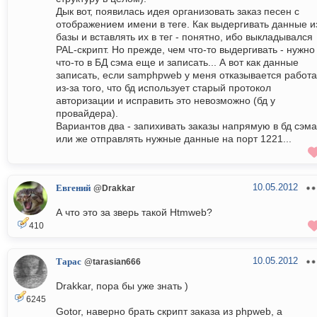
Дык вот, появилась идея организовать заказ песен с
отображением имени в теге. Как выдергивать данные и
базы и вставлять их в тег - понятно, ибо выкладывался
PAL-скрипт. Но прежде, чем что-то выдергивать - нужно
что-то в БД сэма еще и записать... А вот как данные
записать, если samphpweb у меня отказывается работа
из-за того, что бд использует старый протокол
авторизации и исправить это невозможно (бд у
провайдера).
Вариантов два - запихивать заказы напрямую в бд сэма
или же отправлять нужные данные на порт 1221...
10.05.2012
Евгений
@Drakkar
А что это за зверь такой Htmweb?
410
10.05.2012
Тарас
@tarasian666
Drakkar, пора бы уже знать )
6245
Gotor, наверно брать скрипт заказа из phpweb, а