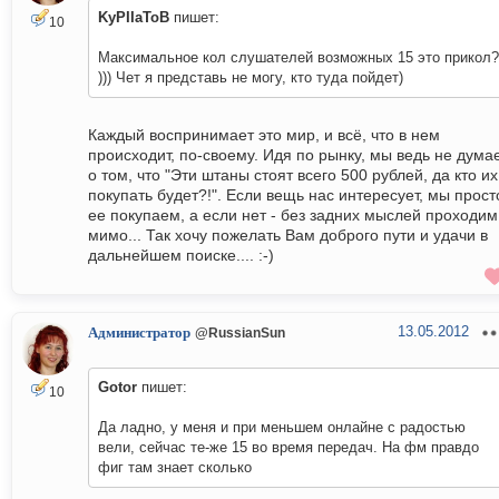
KyPIIaToB
пишет:
10
Максимальное кол слушателей возможных 15 это прикол?
))) Чет я представь не могу, кто туда пойдет)
Каждый воспринимает это мир, и всё, что в нем
происходит, по-своему. Идя по рынку, мы ведь не дума
о том, что "Эти штаны стоят всего 500 рублей, да кто их
покупать будет?!". Если вещь нас интересует, мы прост
ее покупаем, а если нет - без задних мыслей проходим
мимо... Так хочу пожелать Вам доброго пути и удачи в
дальнейшем поиске.... :-)
13.05.2012
Администратор
@RussianSun
Gotor
пишет:
10
Да ладно, у меня и при меньшем онлайне с радостью
вели, сейчас те-же 15 во время передач. На фм правдо
фиг там знает сколько