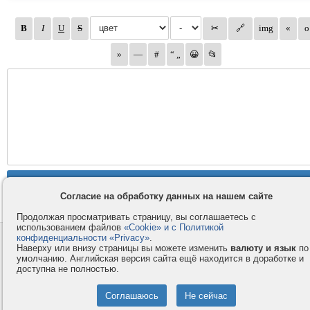
Согласие на обработку данных на нашем сайте
Продолжая просматривать страницу, вы соглашаетесь с
использованием файлов
«Cookie» и с Политикой
конфиденциальности «Privacy»
.
Контакты
Privacy и Cookie
Наверху или внизу страницы вы можете изменить
валюту и язык
по
Компания
Правила и условия
умолчанию. Английская версия сайта ещё находится в доработке и
доступна не полностью.
Услуги
Помощь
Как оплатить
Форумы
© 2008-2026
VMESTE.EU
- Все права защищены.