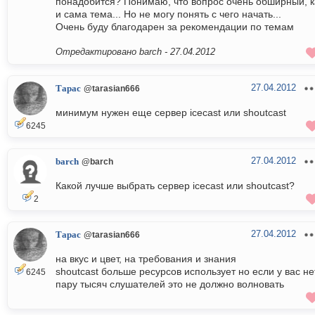
понадобится? Понимаю, что вопрос очень обширный, к
и сама тема... Но не могу понять с чего начать...
Очень буду благодарен за рекомендации по темам
Отредактировано barch -
27.04.2012
27.04.2012
Тарас
@tarasian666
минимум нужен еще сервер icecast или shoutcast
6245
27.04.2012
barch
@barch
Какой лучше выбрать сервер icecast или shoutcast?
2
27.04.2012
Тарас
@tarasian666
на вкус и цвет, на требования и знания
shoutcast больше ресурсов использует но если у вас не
6245
пару тысяч слушателей это не должно волновать