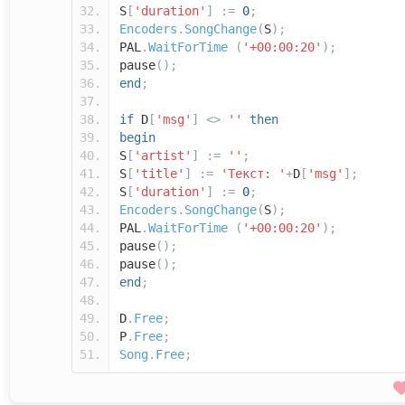
S
[
'duration'
]
:=
0
;
Encoders
.
SongChange
(
S
);
PAL
.
WaitForTime
(
'+00:00:20'
);
pause
();
end
;
if
D
[
'msg'
]
<>
''
then
begin
S
[
'artist'
]
:=
''
;
S
[
'title'
]
:=
'Текст: '
+
D
[
'msg'
];
S
[
'duration'
]
:=
0
;
Encoders
.
SongChange
(
S
);
PAL
.
WaitForTime
(
'+00:00:20'
);
pause
();
pause
();
end
;
D
.
Free
;
P
.
Free
;
Song
.
Free
;