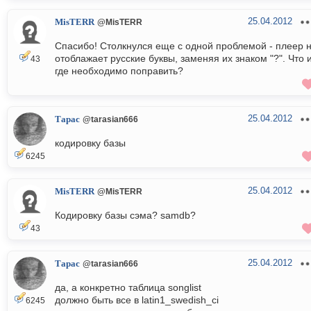
25.04.2012
MisTERR
@MisTERR
Спасибо! Столкнулся еще с одной проблемой - плеер 
отоблажает русские буквы, заменяя их знаком "?". Что 
43
где необходимо поправить?
25.04.2012
Тарас
@tarasian666
кодировку базы
6245
25.04.2012
MisTERR
@MisTERR
Кодировку базы сэма? samdb?
43
25.04.2012
Тарас
@tarasian666
да, а конкретно таблица songlist
должно быть все в latin1_swedish_ci
6245