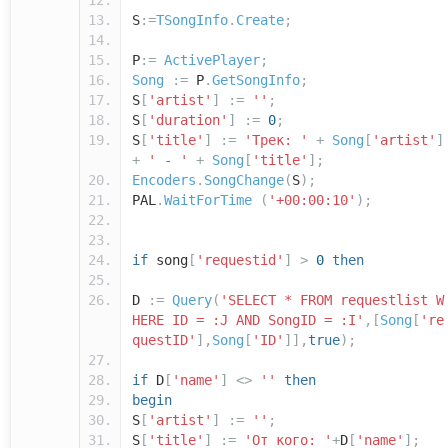
S
:=
TSongInfo
.
Create
;
P
:=
ActivePlayer
;
Song
:=
P
.
GetSongInfo
;
S
[
'artist'
]
:=
''
;
S
[
'duration'
]
:=
0
;
S
[
'title'
]
:=
'Трек: '
+
Song
[
'artist'
]
+
' - '
+
Song
[
'title'
];
Encoders
.
SongChange
(
S
);
PAL
.
WaitForTime
(
'+00:00:10'
);
if
song
[
'requestid'
]
>
0
then
D
:=
Query
(
'SELECT * FROM requestlist W
HERE ID = :J AND SongID = :I'
,[
Song
[
're
questID'
],
Song
[
'ID'
]],
true
);
if
D
[
'name'
]
<>
''
then
begin
S
[
'artist'
]
:=
''
;
S
[
'title'
]
:=
'От кого: '
+
D
[
'name'
];