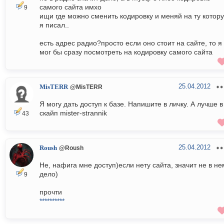
самого сайта имхо
9
ищи где можно сменить кодировку и меняй на ту котор
я писал..
есть адрес радио?просто если оно стоит на сайте, то я
мог бы сразу посмотреть на кодировку самого сайта
25.04.2012
MisTERR
@MisTERR
Я могу дать доступ к базе. Напишите в личку. А лучше в
скайп mister-strannik
43
25.04.2012
Roush
@Roush
Не, нафига мне доступ)если нету сайта, значит не в не
дело)
9
прочти
**********