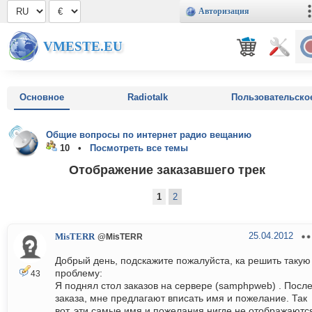
Авторизация
VMESTE.EU
Основное
Radiotalk
Пользовательско
Общие вопросы по интернет радио вещанию
10 •
Посмотреть все темы
Отображение заказавшего трек
1
2
25.04.2012
MisTERR
@MisTERR
Добрый день, подскажите пожалуйста, ка решить такую
проблему:
43
Я поднял стол заказов на сервере (samphpweb) . Посл
заказа, мне предлагают вписать имя и пожелание. Так
вот, эти самые имя и пожелания нигде не отображаютс