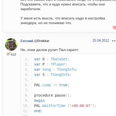
Подскажите, что и куда нужно вписать, чтобы они
заработали.
У меня есть мысль, что вписать надо в настройка
энкодера, но не понимаю что.
25.04.2012
Евгений
@Drakkar
Не, этим делом рулит Пал-скрипт:
410
var
D
:
TDataSet
;
var
P
:
TPlayer
;
var
Song
:
TSongInfo
;
var
S
:
TSongInfo
;
PAL
.
Loop
:=
true
;
procedure pause
();
begin
PAL
.
WaitForTime
(
'+00:00:07'
);
end
;