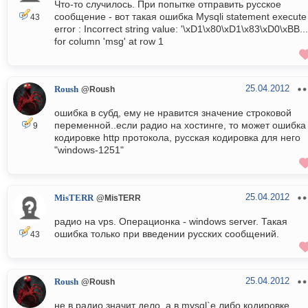
Что-то случилось. При попытке отправить русское
сообщение - вот такая ошибка Mysqli statement execute
43
error : Incorrect string value: '\xD1\x80\xD1\x83\xD0\xBB...
for column 'msg' at row 1
25.04.2012
Roush
@Roush
ошибка в субд, ему не нравится значение строковой
переменной..если радио на хостинге, то может ошибка
9
кодировке http протокола, русская кодировка для него
"windows-1251"
25.04.2012
MisTERR
@MisTERR
радио на vps. Операционка - windows server. Такая
ошибка только при введении русских сообщений.
43
25.04.2012
Roush
@Roush
не в радио значит дело, а в mysql`e либо кодировке