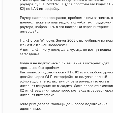
роутера ZyXEL P-330W EE (для простоты это будет К1 
К2) по LAN интерфейсу.
Роутер настроен прекрасно, проблем с ним возникать 
должно, также это подтвердила служба тех. поддержки
роутера, забравшись в его настройки через интернет
интерфейс.
На К1 стоит Windows Server 2003 с включённым на нем
IceCast 2 и SAM Broadcaster.
А вот на К2 я хочу послушать музыку, но вот тут пошла
загвоздочка.
Когда я не подключась с К2 вещание в интернет идет
прекрасно без проблем.
Как только я подключаюсь к К1 с К2 или с любого друго
девайса через Wi-Fi интерфейс, то получаю полный
эфир в доступе только внутри сети роутера (то есть в
интернет вещание не выходит). Даже после отключени
К2 от К1 вещания также перестает видеть сервер через
интернет интерфейс.
route print делала, таблицы до и после подключения
идентичные.