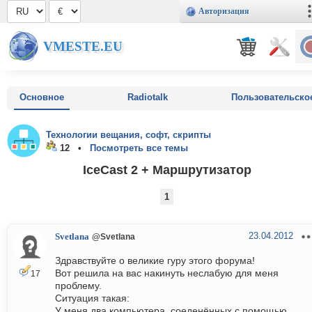
Авторизация
VMESTE.EU
Основное
Radiotalk
Пользовательско
Технологии вещания, софт, скрипты
12 •
Посмотреть все темы
IceCast 2 + Маршрутизатор
1
23.04.2012
Svetlana
@Svetlana
Здравствуйте о великие гуру этого форума!
Вот решила на вас накинуть неслабую для меня
17
проблему.
Ситуация такая:
У меня два компьютера, соеденённых с помощью