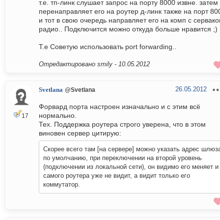
т.е. тп-линк слушает запрос на порту 8000 извне. затем
перенаправляет его на роутер д-линк также на порт 80
и тот в свою очередь направляет его на комп с сервак
радио.. Подключится можно откуда больше нравится ;)
Т.е Советую использовать port forwarding..
Отредактировано smily -
10.05.2012
26.05.2012
Svetlana
@Svetlana
Форвард порта настроен изначально и с этим всё
нормально.
17
Тех. Поддержка роутера строго уверена, что в этом
виновен сервер цитирую:
Скорее всего там [на сервере] можно указать адрес шлюз
по умолчанию, при переключении на второй уровень
(подключении из локальной сети), он видимо его меняет и
самого роутера уже не видит, а видит только его
коммутатор.