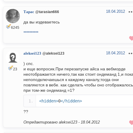
18.04.2012
Тарас
@tarasian666
да вы издеваетесь
6245
**********
18.04.2012
aleksei123
@aleksei123
) cпс.
и еще вопросик.При перезапуске айса на вебморде
23
неотображается ничего,так как стоит ондеманд 1,и пок
непоподключаешься к каждому каналу,тогда они
повляются в вебе. как сделать чтобы оно отображалось
при том-же ондеманд =1?
<hidden>
0
</hidden>
??
Отредактировано aleksei123 -
18.04.2012