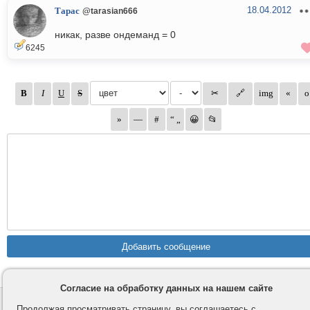
18.04.2012
Тарас
@tarasian666
никак, разве ондеманд = 0
6245
Согласие на обработку данных на нашем сайте
Контакты
Privacy и Cookie
Продолжая просматривать страницу, вы соглашаетесь с