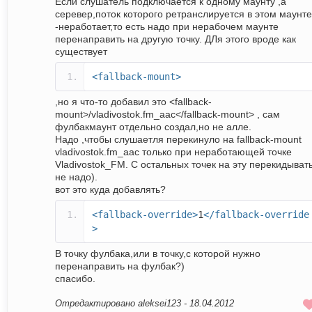
Если слушатель подключается к одному маунту ,а
серевер,поток которого ретранслируется в этом маунте
-неработает,то есть надо при нерабочем маунте
перенаправить на другую точку. ДЛя этого вроде как
существует
<fallback-mount>
,но я что-то добавил это <fallback-
mount>/vladivostok.fm_aac</fallback-mount> , сам
фулбакмаунт отдельно создал,но не алле.
Надо ,чтобы слушаетля перекинуло на fallback-mount
vladivostok.fm_aac только при неработающей точке
Vladivostok_FM. С остальных точек на эту перекидыват
не надо).
вот это куда добавлять?
<fallback-override>
1
</fallback-override
>
В точку фулбака,или в точку,с которой нужно
перенаправить на фулбак?)
спасибо.
Отредактировано aleksei123 -
18.04.2012