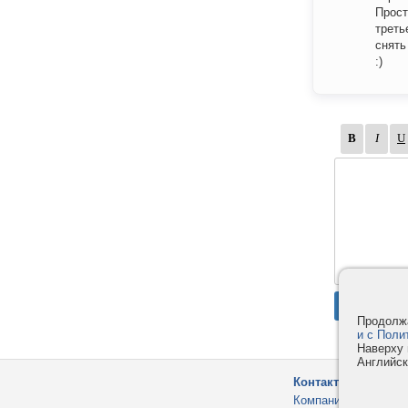
Прост
треть
снять
:)
Продолжа
и с Поли
Наверху 
Английск
Контакты
Компания