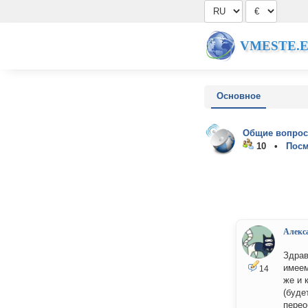
VMESTE.
Основное
Общие вопрос
10 •
Посм
Алекс
Здрав
имеем
14
же и 
(буде
перео