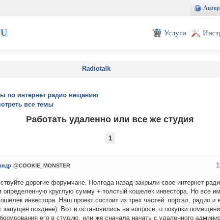
Автор
EU
Услуги
Инст
Radiotalk
ы по интернет радио вещанию
отреть все темы
Работать удаленно или все же студия
1
1
андр
@COOKIE_MONSTER
ствуйте дорогие форумчане. Полгода назад закрыли свое интернет-ради
 определенную круглую сумму + толстый кошелек инвестора. Но все им
кошелек инвестора. Наш проект состоит из трех частей: портал, радио и
т запущен позднее). Вот и остановились на вопросе, о покупки помещени
борудования его в студию, или же сначала начать с удаленного админи