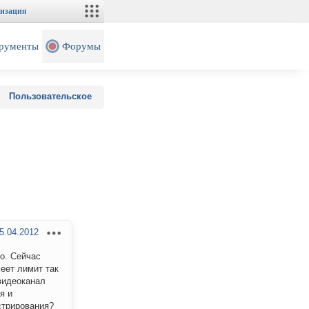
изация
рументы
Форумы
Пользовательское
5.04.2012
о. Сейчас
еет лимит так
 видеоканал
я и
стрирования?