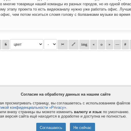
о многие товарищи нашей команды из разных городов, но из одной облас
ему этапу проекта то есть видеоканалу нужно уже работать офис. Лучше
 офис, чем потом носиться сломя голову с болванками музыки во время
Согласие на обработку данных на нашем сайте
я просматривать страницу, вы соглашаетесь с использованием файло
тикой конфиденциальности «Privacy»
.
или внизу страницы вы можете изменить
валюту и язык
по умолчанию.
ая версия сайта ещё находится в доработке и доступна не полностью.
Privacy и Cookie
Услуги
П
Правила и условия
Как оплатить
Ф