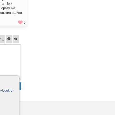
ти. Но к
 сразу же
 снятия офиса
0
в
«Cookie»
омощь
орумы