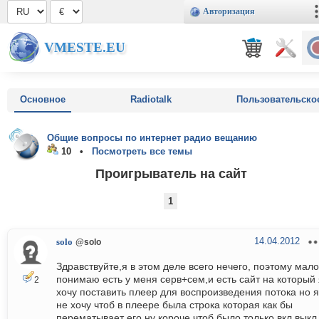
Авторизация
VMESTE.EU
Основное
Radiotalk
Пользовательско
Общие вопросы по интернет радио вещанию
10 •
Посмотреть все темы
Проигрыватель на сайт
1
14.04.2012
solo
@solo
Здравствуйте,я в этом деле всего нечего, поэтому мало
понимаю есть у меня серв+сем,и есть сайт на который 
2
хочу поставить плеер для воспроизведения потока но я
не хочу чтоб в плеере была строка которая как бы
перематывает его,ну короче чтоб было только вкл,выкл.