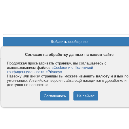
Согласие на обработку данных на нашем сайте
Продолжая просматривать страницу, вы соглашаетесь с
Контакты
Privacy и Cookie
использованием файлов
«Cookie» и с Политикой
Компания
Правила и условия
конфиденциальности «Privacy»
.
Наверху или внизу страницы вы можете изменить
валюту и язык
по
Услуги
Помощь
умолчанию. Английская версия сайта ещё находится в доработке и
доступна не полностью.
Как оплатить
Форумы
© 2008-2026
VMESTE.EU
- Все права защищены.