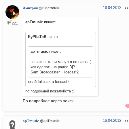
16.04.2012
Дмитрий
@ElectroNik
apTmusic
пишет:
221
KyPIIaToB
пишет:
apTmusic
пишет:
не заю есть ли манул я не нашел(
как сделать на радио Dj?
Sam Broadcaster + Icecast2
юзай fallback в Icecast2
по подробней пожалуйста :)
По подробнее через поиск!
16.04.2012
apTmusic
@apTmusic