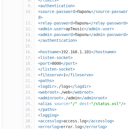
</limits>
<authentication>
<source-password>
Пароль
</source-passwor
d>
<relay-password>
Пароль
</relay-password>
<admin-user>
apTmusic
</admin-user>
<admin-password>
Пароль
</admin-password>
</authentication>
<hostname>
192.168.1.101
</hostname>
<listen-socket>
<port>
8000
</port>
</listen-socket>
<fileserve>
1
</fileserve>
<paths>
<logdir>
./logs
</logdir>
<webroot>
./web
</webroot>
<adminroot>
./admin
</adminroot>
<alias
source
=
"/"
dest
=
"/status.xsl"
/>
</paths>
<logging>
<accesslog>
access.log
</accesslog>
<errorlog>
error.log
</errorlog>