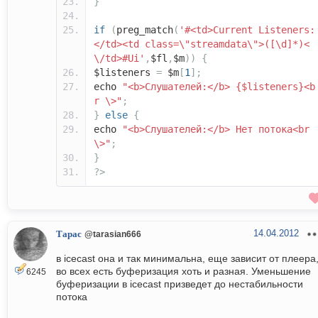
}
if
(
preg_match
(
'#<td>Current Listeners:
</td><td class=\"streamdata\">([\d]*)<
\/td>#Ui'
,
$fl
,
$m
))
{
$listeners
=
$m
[
1
];
echo
"<b>Cлушателей:</b> {$listeners}<b
r \>"
;
}
else
{
echo
"<b>Cлушателей:</b> Нет потока<br
\>"
;
}
?>
14.04.2012
Тарас
@tarasian666
в icecast она и так минимальна, еще зависит от плеера
во всех есть буферизация хоть и разная. Уменьшение
6245
буферизации в icecast призведет до нестабильности
потока