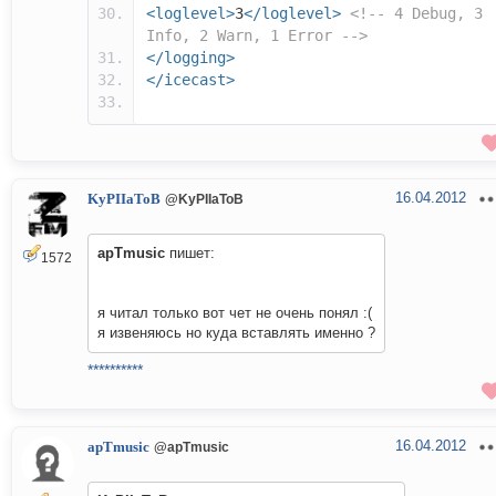
<loglevel>
3
</loglevel>
<!-- 4 Debug, 3
Info, 2 Warn, 1 Error -->
</logging>
</icecast>
16.04.2012
KyPIIaToB
@KyPIIaToB
apTmusic
пишет:
1572
я читал только вот чет не очень понял :(
я извеняюсь но куда вставлять именно ?
**********
16.04.2012
apTmusic
@apTmusic