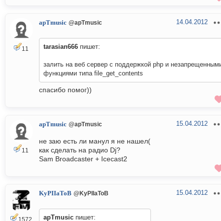
14.04.2012
apTmusic
@apTmusic
tarasian666
пишет:
11
залить на веб сервер с поддержкой php и незапрещенным
функциями типа file_get_contents
спасибо помог))
15.04.2012
apTmusic
@apTmusic
не заю есть ли манул я не нашел(
как сделать на радио Dj?
11
Sam Broadcaster + Icecast2
15.04.2012
KyPIIaToB
@KyPIIaToB
apTmusic
пишет:
1572