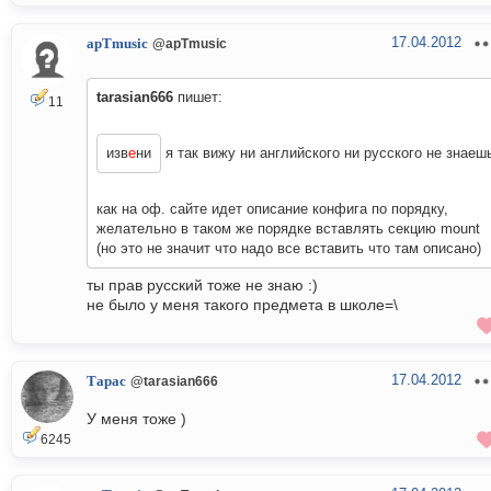
17.04.2012
apTmusic
@apTmusic
tarasian666
пишет:
11
изв
е
ни
я так вижу ни английского ни русского не знаеш
как на оф. сайте идет описание конфига по порядку,
желательно в таком же порядке вставлять секцию mount
(но это не значит что надо все вставить что там описано)
ты прав русский тоже не знаю :)
не было у меня такого предмета в школе=\
17.04.2012
Тарас
@tarasian666
У меня тоже )
6245