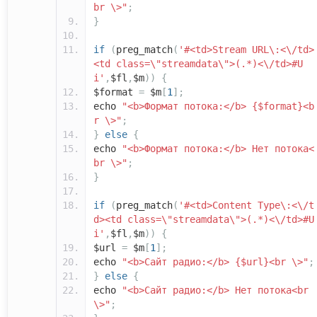
br \>"
;
}
if
(
preg_match
(
'#<td>Stream URL\:<\/td>
<td class=\"streamdata\">(.*)<\/td>#U
i'
,
$fl
,
$m
))
{
$format
=
$m
[
1
];
echo
"<b>Формат потока:</b> {$format}<b
r \>"
;
}
else
{
echo
"<b>Формат потока:</b> Нет потока<
br \>"
;
}
if
(
preg_match
(
'#<td>Content Type\:<\/t
d><td class=\"streamdata\">(.*)<\/td>#U
i'
,
$fl
,
$m
))
{
$url
=
$m
[
1
];
echo
"<b>Сайт радио:</b> {$url}<br \>"
;
}
else
{
echo
"<b>Сайт радио:</b> Нет потока<br
\>"
;