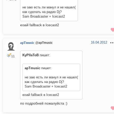
не заю есть ли манул я не нашел(
как сделать на радио Dj?
Sam Broadcaster + Icecast2
юзай fallback в Icecast2
16.04.2012
apTmusic
@apTmusic
KyPIIaToB
пишет:
11
apTmusic
пишет:
не заю есть ли манул я не нашел(
как сделать на радио Dj?
Sam Broadcaster + Icecast2
юзай fallback в Icecast2
по подробней пожалуйста :)