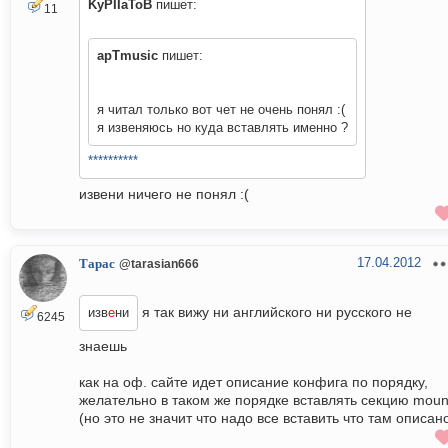
KyPIIaToB
пишет:
11
apTmusic
пишет:
я читал только вот чет не очень понял :(
я извеняюсь но куда вставлять именно ?
**********
извени ничего не понял :(
17.04.2012
Тарас
@tarasian666
я так вижу ни английского ни русского не
изв
е
ни
6245
знаешь
как на оф. сайте идет описание конфига по порядку,
желательно в таком же порядке вставлять секцию moun
(но это не значит что надо все вставить что там описан