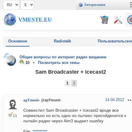
Авторизация
VMESTE.EU
Основное
Radiotalk
Пользовательско
Общие вопросы по интернет радио вещанию
10 •
Посмотреть все темы
Sam Broadcaster + Icecast2
1
2
14.04.2012
apTmusic
@apTmusic
Совместил Sam Broadcaster + Icecast2 вроде все
нормально но есть одно но пытаюс присойденится к
11
онлайн радио через Aim3 выдает ошибку
File:
**********