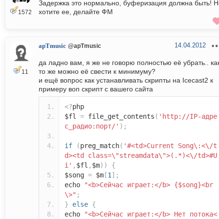
Задержка это нормально, буферизация должна быть! Н
хотите ее, делайте ФМ
1572
14.04.2012
apTmusic
@apTmusic
да ладно вам, я же не говорю полностью её убрать.. ка
то же можно её свести к минимуму?
11
и ещё вопрос как устанавливать скрипты на Icecast2 к
примеру воп скрипт с вашего сайта
<?
php
$fl
=
file_get_contents
(
'http://IP-адре
с_радио:порт/'
);
if
(
preg_match
(
'#<td>Current Song\:<\/t
d><td class=\"streamdata\">(.*)<\/td>#U
i'
,
$fl
,
$m
))
{
$song
=
$m
[
1
];
echo
"<b>Сейчас играет:</b> {$song}<br
\>"
;
}
else
{
echo
"<b>Сейчас играет:</b> Нет потока<