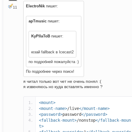
ElectroNik
пишет:
11
apTmusic
пишет:
KyPIIaToB
пишет:
юзай fallback в Icecast2
по подробней пожалуйста :)
По подробнее через поиск!
я читал только вот чет не очень понял :(
я извеняюсь но куда вставлять именно ?
<mount>
<mount-name>
/live
</mount-name>
<password>
password
</password>
<fallback-mount>
/nonstop
</fallback-moun
t>