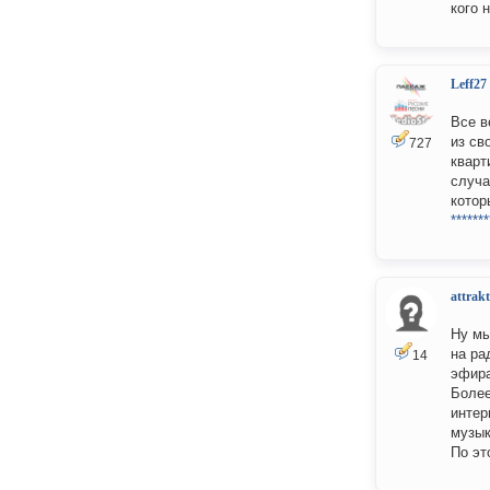
кого 
Leff27
Все в
из св
727
кварт
случа
котор
*******
attrakt
Ну мы
на ра
14
эфира
Более
интер
музык
По эт