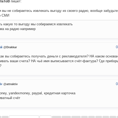
IIaToB
пишет:
 вы не собираетесь извлекать выгоду из своего радио, вообще забудьте
о СМИ
ть какую то выгоду мы собираемся извлекать
ма на радио например
0
ий
@Drakkar
как вы собираетесь получать деньги с рекламодателя? НА каком основа
ивать ваши счета? НА чьё имя выписывается счёт-фактура? Где прибор
?
0
iv
@attraktiv
ney, yandexmoney, paypal, кредитная карточка
иватный счёт