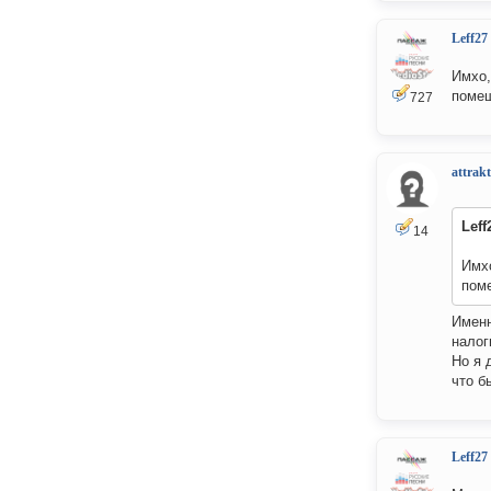
Leff27
Имхо,
помещ
727
attrakt
Leff
14
Имхо
пом
Именн
налог
Но я 
что б
Leff27