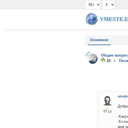
VMESTE.
Основное
Общие вопрос
10 •
Посм
attrakt
Добры
14
-Каку
-Если
мне р