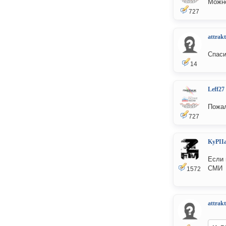
Можно
727
attrakt
Спаси
14
Leff27
Пожал
727
KyPII
Если 
СМИ
1572
attrakt