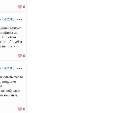
0
7.04.2012
едущий эфирит
ти эфиры из
е. В любом
о, аля ЛендФм,
 не платят.
0
7.04.2012
и купить место
й, ведущие
м.
как сейчас в
ить вещание
0