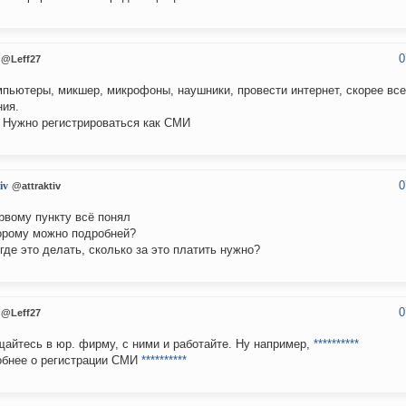
0
@Leff27
мпьютеры, микшер, микрофоны, наушники, провести интернет, скорее вс
ия.
. Нужно регистрироваться как СМИ
0
iv
@attraktiv
рвому пункту всё понял
орому можно подробней?
 где это делать, сколько за это платить нужно?
0
@Leff27
айтесь в юр. фирму, с ними и работайте. Ну например,
**********
бнее о регистрации СМИ
**********