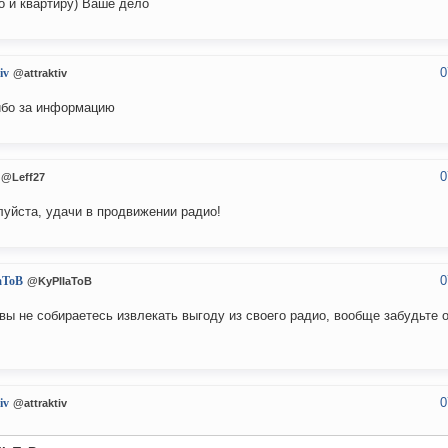
 и квартиру) Ваше дело
0
iv
@attraktiv
бо за информацию
0
@Leff27
уйста, удачи в продвижении радио!
0
aToB
@KyPIIaToB
вы не собираетесь извлекать выгоду из своего радио, вообще забудьте 
0
iv
@attraktiv