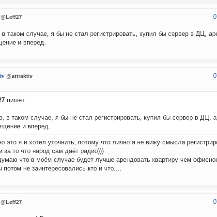
0
@Leff27
 в таком случае, я бы не стал регистрировать, купил бы сервер в ДЦ, а
ение и вперед.
0
iv
@attraktiv
27
пишет:
, в таком случае, я бы не стал регистрировать, купил бы сервер в ДЦ, 
ещение и вперед.
о это я и хотел уточнить, потому что лично я не вижу смысла регистрир
и за то что народ сам даёт радио)))
думаю что в моём случае будет лучше арендовать квартиру чем офисн
ы потом не заинтересовались кто и что....
0
@Leff27