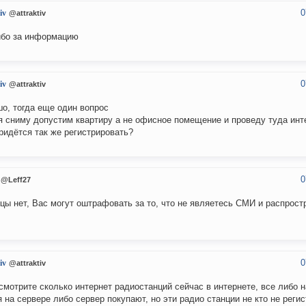
0
iv
@attraktiv
бо за информацию
0
iv
@attraktiv
о, тогда еще один вопрос
я сниму допустим квартиру а не офисное помещение и проведу туда инт
ридётся так же регистрировать?
0
@Leff27
цы нет, Вас могут оштрафовать за то, что не являетесь СМИ и распрост
0
iv
@attraktiv
смотрите сколько интернет радиостанций сейчас в интернете, все либо н
я на сервере либо сервер покупают, но эти радио станции не кто не регис