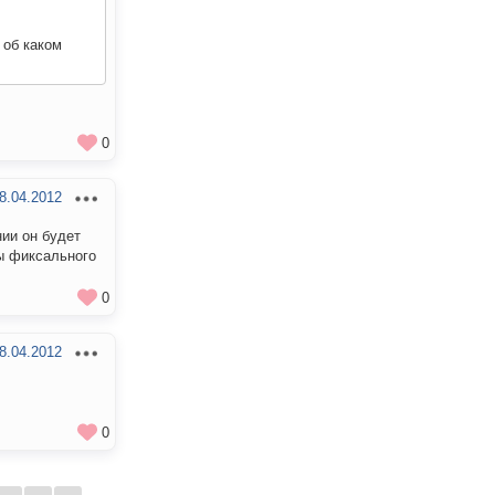
 об каком
0
8.04.2012
нии он будет
ы фиксального
0
8.04.2012
0