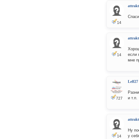
attrakt
Спаси
14
attrakt
Хорош
если 
14
мне п
Leff27
Разни
и т.п.
727
attrakt
Ну по
у себ
14