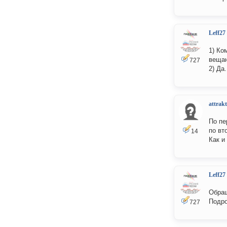
Leff27
1) Ко
вещан
727
2) Да
attrakt
По пе
по вт
14
Как и
Leff27
Обращ
Подро
727