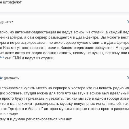
не штрафуют
0
@Leff27
ерно, но интернет-радиостанции не ведут эфиры из студий, а каждый в
оей квартиры, а сам сервер размещается в Дата-Центре. Вы можете вес
иры и не регистрироваться, но имхо сервер лучше ставить в Дата-Центр
е Вас могут оштрафовать, если в Вашем радио заинтересуются. А ради
ые даже интернет-радио сложно назвать, никому не нужны, поэтому они и
***
они СМИ и ведут из студии.
0
iv
@attraktiv
 собираемся купить место на сервере у хостера что бы вещать радио ил
дио хостинге, студия нужна для того что бы звук в эфире был идеальны
 просто будут приезжать и уезжать, так как мы все в одном городе живе
 того мы не хотим транслировать музыку популярных исполнителей, так 
нете "до фига и больше" авторов музыки которые готовы просто разреш
и в эфире.
ому я и думаю регистрироваться или нет