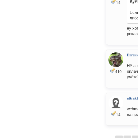
KyP
14
Если
либ
ну хо
рекла
Евген
НУ а 
оплач
410
учёта
attrakt
webmo
на пр
14