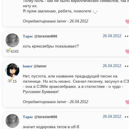
Толку ноль - как не было кириллических символов, так 
нету их.
Я прям заклинаю, ребята, помогите -_-
Отредактировано lamer -
26.04.2012
26.04.2012
Тарас
@tarasian666
хоть крякозябры показывает?
6245
26.04.2012
lamer
@lamer
Нет, пустота, или название предыдущей песни на
латинице. Но есть нюанс. Скачал песенку, засунул в С
15
- она в СЭМе кракозябрами, а в статистике - о чудо -
Русскими Буквами!
Отредактировано lamer -
26.04.2012
26.04.2012
Тарас
@tarasian666
значит кодировка тегов в utf-8