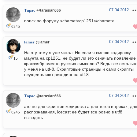
07.04.2012
Тарас
@tarasian666
поиск по форуму <charset>cp1251</charset>
6245
07.04.2012
lamer
@lamer
На эту тему я уже читал. Но если я сменю кодировку
маунта на cp1251, не будет ли это означать появление
15
краказябр вместо русских символов? Ведь все остальн
у меня на utf-8. Скриптовые страницы и сами скрипты
осуществляют рекодинг на utf-8.
07.04.2012
Тарас
@tarasian666
это не для скриптов кодировка а для тегов в треках, дл
распознавания, icecast ее будет все ровно в utf8
6245
выводить