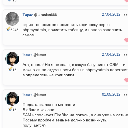
15
27.04.2012
Тарас
@tarasian666
скрипт не поможет, поменять кодировку через
phpmyadmin, почистить таблицу, и наново заполнить
6245
сэмом
27.04.2012
lamer
@lamer
Ага, понял! Но я не знаю, в какую базу пишет СЭМ... и
можно ли по отдельности базы в phpmyadmin перегоня
15
в определенные кодировки.
01.05.2012
lamer
@lamer
Поднатаскался по матчасти.
В общем как оно:
15
SAM использует FireBird на локали, а она уже на латин
Посему проблем ведь не должно возникнуть,
получается?