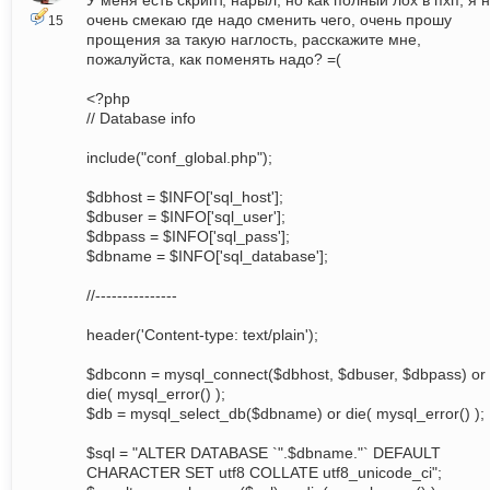
У меня есть скрипт, нарыл, но как полный лох в пхп, я 
очень смекаю где надо сменить чего, очень прошу
15
прощения за такую наглость, расскажите мне,
пожалуйста, как поменять надо? =(
<?php
// Database info
include("conf_global.php");
$dbhost = $INFO['sql_host'];
$dbuser = $INFO['sql_user'];
$dbpass = $INFO['sql_pass'];
$dbname = $INFO['sql_database'];
//---------------
header('Content-type: text/plain');
$dbconn = mysql_connect($dbhost, $dbuser, $dbpass) or
die( mysql_error() );
$db = mysql_select_db($dbname) or die( mysql_error() );
$sql = "ALTER DATABASE `".$dbname."` DEFAULT
CHARACTER SET utf8 COLLATE utf8_unicode_ci";