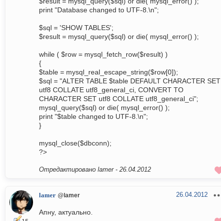
$result = mysql_query($sql) or die( mysql_error() );
print "Database changed to UTF-8.\n";
$sql = 'SHOW TABLES';
$result = mysql_query($sql) or die( mysql_error() );
while ( $row = mysql_fetch_row($result) )
{
$table = mysql_real_escape_string($row[0]);
$sql = "ALTER TABLE $table DEFAULT CHARACTER SET
utf8 COLLATE utf8_general_ci, CONVERT TO
CHARACTER SET utf8 COLLATE utf8_general_ci";
mysql_query($sql) or die( mysql_error() );
print "$table changed to UTF-8.\n";
}
mysql_close($dbconn);
?>
Отредактировано lamer -
26.04.2012
26.04.2012
lamer
@lamer
Апну, актуально.