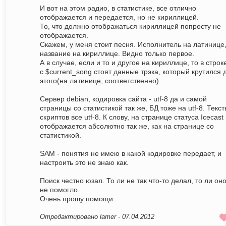
И вот на этом радио, в статистике, все отлично
отображается и передается, но не кириллицей.
То, что должно отображаться кириллицей попросту не
отображается.
Скажем, у меня стоит песня. Исполнитель на латинице
название на кириллице. Видно только первое.
А в случае, если и то и другое на кириллице, то в строк
с $current_song стоят данные трэка, который крутился 
этого(на латинице, соответственно)
Сервер debian, кодировка сайта - utf-8 да и самой
страницы со статистикой так же, БД тоже на utf-8. Текс
скриптов все utf-8. К слову, на странице статуса Icecast
отображается абсолютно так же, как на странице со
статистикой.
SAM - понятия не имею в какой кодировке передает, и
настроить это не знаю как.
Поиск честно юзал. То ли не так что-то делал, то ли он
не помогло.
Очень прошу помощи.
Отредактировано lamer -
07.04.2012