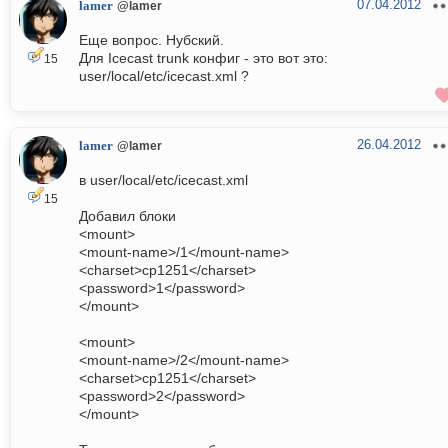
07.04.2012
lamer
@lamer
Еще вопрос. Нубский.
Для Icecast trunk конфиг - это вот это:
15
user/local/etc/icecast.xml ?
26.04.2012
lamer
@lamer
в user/local/etc/icecast.xml
15
Добавил блоки
<mount>
<mount-name>/1</mount-name>
<charset>cp1251</charset>
<password>1</password>
</mount>
<mount>
<mount-name>/2</mount-name>
<charset>cp1251</charset>
<password>2</password>
</mount>