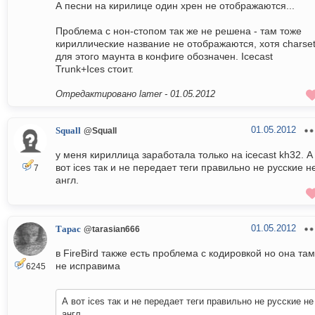
А песни на кирилице один хрен не отображаются...
Проблема с нон-стопом так же не решена - там тоже
кириллические название не отображаются, хотя charse
для этого маунта в конфиге обозначен. Icecast
Trunk+Ices стоит.
Отредактировано lamer -
01.05.2012
01.05.2012
Squall
@Squall
у меня кириллица заработала только на icecast kh32. А
вот ices так и не передает теги правильно не русские н
7
англ.
01.05.2012
Тарас
@tarasian666
в FireBird также есть проблема с кодировкой но она там
не исправима
6245
А вот ices так и не передает теги правильно не русские не
англ.