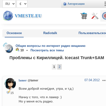
Авторизация
VMESTE.EU
Основное
Radiotalk
Пользовательско
Общие вопросы по интернет радио вещанию
10 •
Посмотреть все темы
Проблемы с Кириллицей. Icecast Trunk+SAM
1
2
07.04.2012
lamer
@lamer
Всем доброй ночи(дня, утра, и т.д.)
15
Начну с того, что я ламер :)
Но у меня есть радио.