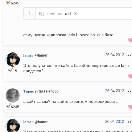
6245
БД
тоже
на
utf
-
8
сэму нужна кодировка latin1_swedish_ci в базе
26.04.2012
lamer
@lamer
Это получится, что сайт с базой конвертировать в latin
придется?
15
26.04.2012
Тарас
@tarasian666
а сайт зачем? на сайте скриптом перкодировать
6245
26.04.2012
lamer
@lamer