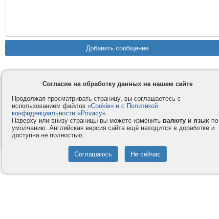
Согласие на обработку данных на нашем сайте
Контакты
Privacy и Cookie
Продолжая просматривать страницу, вы соглашаетесь с
Компания
Правила и условия
использованием файлов
«Cookie» и с Политикой
конфиденциальности «Privacy»
.
Услуги
Помощь
Наверху или внизу страницы вы можете изменить
валюту и язык
по
Как оплатить
Форумы
умолчанию. Английская версия сайта ещё находится в доработке и
доступна не полностью.
© 2008-2026
VMESTE.EU
- Все права защищены.