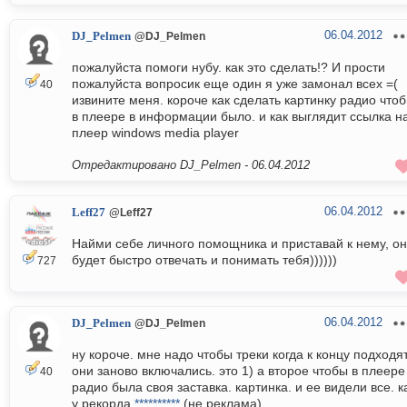
06.04.2012
DJ_Pelmen
@DJ_Pelmen
пожалуйста помоги нубу. как это сделать!? И прости
пожалуйста вопросик еще один я уже замонал всех =(
40
извините меня. короче как сделать картинку радио что
в плеере в информации было. и как выглядит ссылка н
плеер windows media player
Отредактировано DJ_Pelmen -
06.04.2012
06.04.2012
Leff27
@Leff27
Найми себе личного помощника и приставай к нему, он
будет быстро отвечать и понимать тебя))))))
727
06.04.2012
DJ_Pelmen
@DJ_Pelmen
ну короче. мне надо чтобы треки когда к концу подходя
они заново включались. это 1) а второе чтобы в плеере
40
радио была своя заставка. картинка. и ее видели все. к
у рекорда
**********
(не реклама)