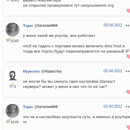
6245
на открытие проверяемся тут canyouseeme.org
03.04.2012
Тарас
@tarasian666
у меня такой же роутер, все работает
6245
чтоб не гадать с портами можно включить dmz host и
тогда все порты будут перенаправлятся на указаный IP
03.04.2012
Hypocrisy
@Hypocrisy
не могли бы вы скинуть свои настройки Шаткаст
сервера? может у меня в них что-то не так?
8
03.04.2012
Тарас
@tarasian666
это не в настройках шоуткаста суть, а именно в роутере
тп
6245