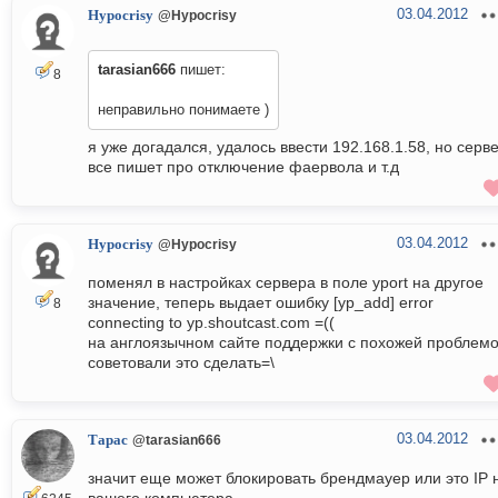
03.04.2012
Hypocrisy
@Hypocrisy
tarasian666
пишет:
8
неправильно понимаете )
я уже догадался, удалось ввести 192.168.1.58, но серв
все пишет про отключение фаервола и т.д
03.04.2012
Hypocrisy
@Hypocrisy
поменял в настройках сервера в поле yport на другое
значение, теперь выдает ошибку [yp_add] error
8
connecting to yp.shoutcast.com =((
на англоязычном сайте поддержки с похожей проблем
советовали это сделать=\
03.04.2012
Тарас
@tarasian666
значит еще может блокировать брендмауер или это IP 
вашего компьютера