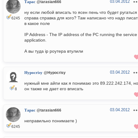
03.04.2012
Тарас
@tarasian666
ну если любой вписать то ясен пень что будет ругаться
справа справка для кого? Там написано что надо писат
6245
в какое поле
IP Address - The IP address of the PC running the service
application.
А вы туда ip роутера втулили
03.04.2012
Hypocrisy
@Hypocrisy
нужный мне айпи как я понимаю это 89.222.242.174, н
он также не дает его вписать
8
03.04.2012
Тарас
@tarasian666
неправильно понимаете )
6245