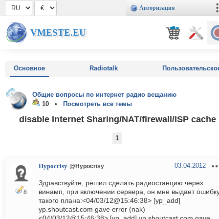
Авторизация
VMESTE.EU
Основное
Radiotalk
Пользовательско
Общие вопросы по интернет радио вещанию
10 •
Посмотреть все темы
disable Internet Sharing/NAT/firewall/ISP cache
1
03.04.2012
Hypocrisy
@Hypocrisy
Здравствуйте, решил сделать радиостанцию через
винамп, при включении сервера, он мне выдает ошибк
8
такого плана:<04/03/12@15:46:38> [yp_add]
yp.shoutcast.com gave error (nak)
<04/03/12@15:46:38> [yp_add] yp.shoutcast.com gave