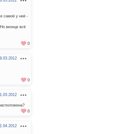
8.03.2012
 самоё у неё -
 Но вконце всё
0
9.03.2012
0
1.03.2012
 расположена?
0
1.04.2012