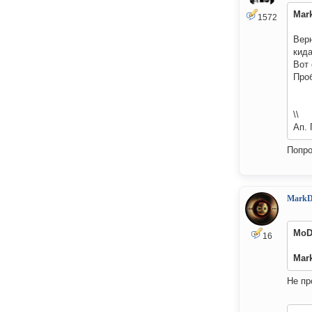
Mar
1572
Верн
кида
Вот 
Про
\\
Ап. 
Попро
MarkD
MoD
16
Mar
Не пр