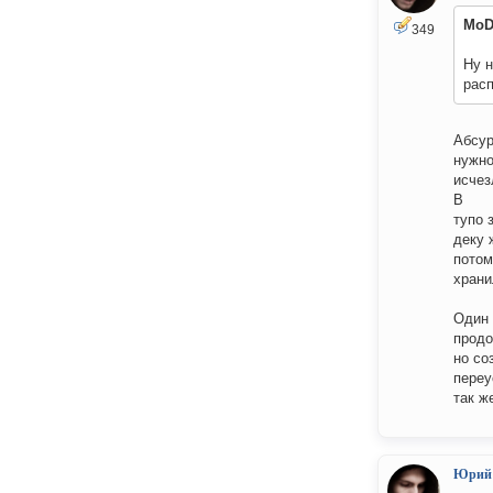
MoD
349
Ну н
рас
Абсур
нужно
исчез
B
тупо 
деку 
потом
храни
Один 
продо
но со
переу
так ж
Юрий