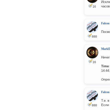
Исклю
часов
16
Falcon
Посмо
888
MarkD
Ничег
16
Time
14:44
Отред
Falcon
Т.е. 
Если 
888