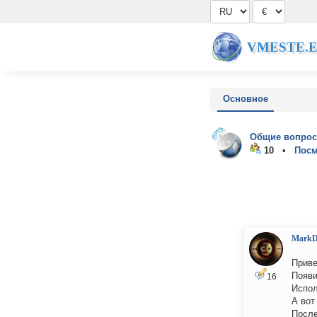
VMESTE.
Основное
Общие вопрос
10 •
Посм
MarkD
Приве
Появи
16
Испол
А вот
После