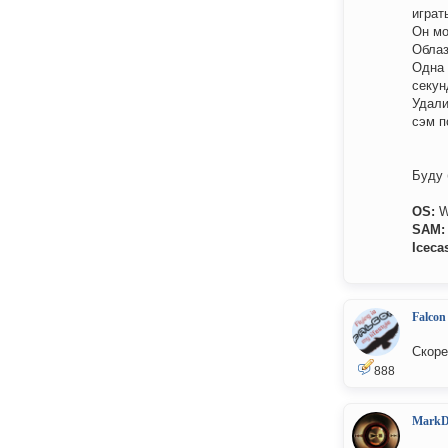
играт
Он мо
Облаз
Одна 
секун
Удали
сэм п
Буду 
OS:
W
SAM:
Icecas
Falcon
Скоре
888
MarkD