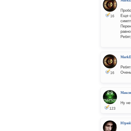
MarkD
Пробо
Еще с
16
симпт
Перен
равно
Ребят
MarkD
Ребята
Очень
16
Макс
Ну не
123
Юрий