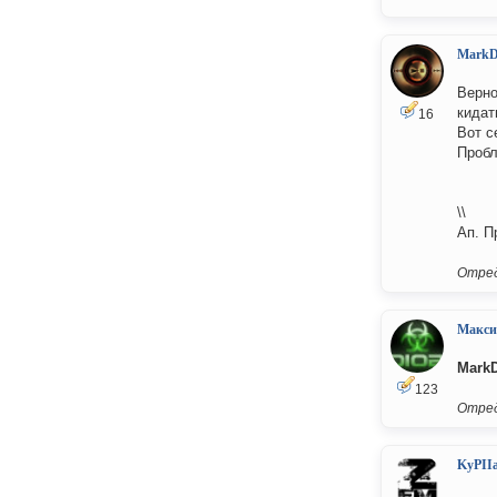
MarkD
Верно
кидат
16
Вот с
Пробл
\\
Ап. П
Отред
Макс
MarkD
123
Отред
KyPII