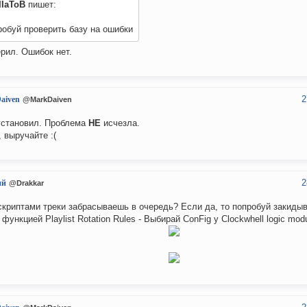
IIaToB
пишет:
обуй проверить базу на ошибки
рил. Ошибок нет.
2
aiven
@MarkDaiven
становил. Проблема
НЕ
исчезла.
, выручайте :(
2
ий
@Drakkar
скриптами треки забрасываешь в очередь? Если да, то попробуй закидыв
 функцией Playlist Rotation Rules - Выбирай ConFig у Clockwhell logic mod