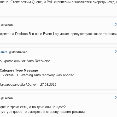
чено. Стоит режим Queue, и PAL-скриптами обновляется очередь кажды
.
2
@Falcon
трите на Desktop B в окне Event Log может присутствуют какие-то ошиб
2
aiven
@MarkDaiven
о, кроме ошибок Auto-Recovery:
Category
Type
Message
:15 Virtual DJ Warning Auto recovery was aborted
актировано MarkDaiven -
27.03.2012
2
@Falcon
в queue треки есть, а на деки они не идут?
пустует queue то смотреть в сторону правил ротации.