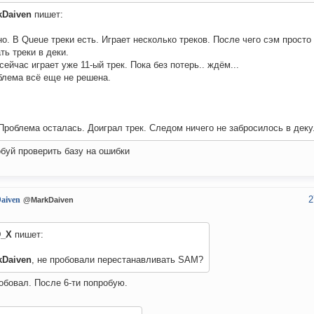
kDaiven
пишет:
о. В Queue треки есть. Играет несколько треков. После чего сэм просто
ть треки в деки.
сейчас играет уже 11-ый трек. Пока без потерь.. ждём...
блема всё еще не решена.
Проблема осталась. Доиграл трек. Следом ничего не забросилось в деку
буй проверить базу на ошибки
2
aiven
@MarkDaiven
_X
пишет:
kDaiven
, не пробовали перестанавливать SAM?
обовал. После 6-ти попробую.