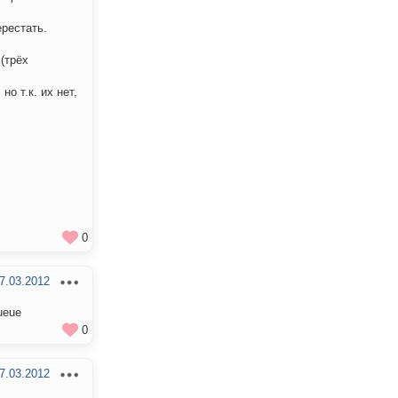
ерестать.
(трёх
о т.к. их нет,
0
7.03.2012
ueue
0
7.03.2012