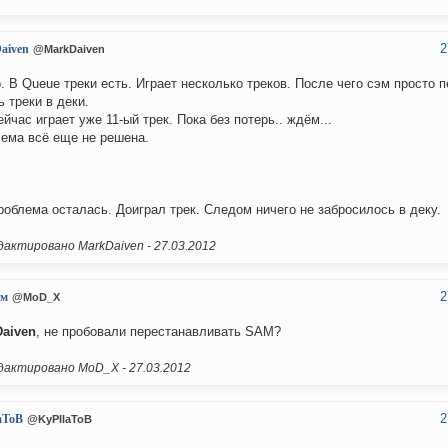
2
aiven
@MarkDaiven
. В Queue треки есть. Играет несколько треков. После чего сэм просто 
ь треки в деки.
ейчас играет уже 11-ый трек. Пока без потерь.. ждём...
ема всё еще не решена.
роблема осталась. Доиграл трек. Следом ничего не забросилось в деку.
актировано MarkDaiven -
27.03.2012
2
им
@MoD_X
aiven
, не пробовали перестанавливать SAM?
актировано MoD_X -
27.03.2012
2
aToB
@KyPIIaToB