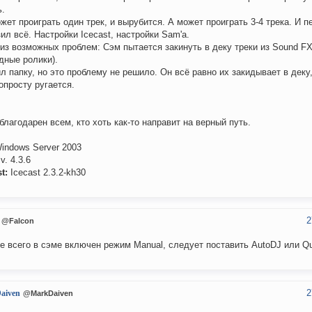
ь.
жет проиграть один трек, и вырубится. А может проиграть 3-4 трека. И п
ил всё. Настройки Icecast, настройки Sam'а.
из возможных проблем: Сэм пытается закинуть в деку треки из Sound FX
дные ролики).
л папку, но это проблему не решило. Он всё равно их закидывает в деку, н
опросту ругается.
благодарен всем, кто хоть как-то направит на верный путь.
indows Server 2003
v. 4.3.6
t:
Icecast 2.3.2-kh30
2
@Falcon
е всего в сэме включен режим Manual, следует поставить AutoDJ или Q
2
aiven
@MarkDaiven