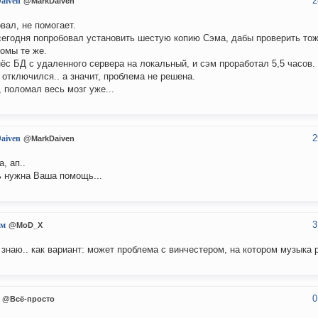
2
aiven
@MarkDaiven
вал, не помогает.
егодня попробовал установить шестую копию Сэма, дабы проверить тоже
омы те же.
ёс БД с удаленного сервера на локальный, и сэм проработал 5,5 часов.
 отключился.. а значит, проблема не решена.
, поломал весь мозг уже...
2
aiven
@MarkDaiven
, ап..
 нужна Ваша помощь...
3
им
@MoD_X
 знаю.. как вариант: может проблема с винчестером, на котором музыка
0
@Всё-просто