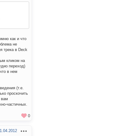
омню как и что
облема не
я трека в Deck
ным кликом на
удио переход)
что в нем
едения (т.е.
лько проскочить
 вам
жно-частичных.
0
1.04.2012