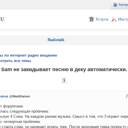
Автор
EU
Услуги
Инст
Radiotalk
ы по интернет радио вещанию
отреть все темы
Sam не закидывает песню в деку автоматически.
1
2
aiven
@MarkDaiven
т форумчане.
лась следующая проблема:
ьзую 4 Сэма. На каждом разная музыка. Смысл в том, что 3 играют нор
 с четвертым проблема:
 старта сэма, он начинает играть трек. После окончания трека попросту