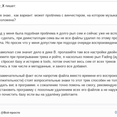
_X
пишет:
е знаю.. как вариант: может проблема с винчестером, на котором музыка
положена?
д у меня была подобная проблема я долго рыл сем и сейчас уже не всп
 сделать, при деинсталлции сема вы не все файлы удалил по этому пр
ла. Но просек что у меня допустим при подходе очереди воспроизведени
замолкал сэм значит дело в деке B. пролазийте там все настройки двой
жмите при проигрывании трека и ройте, я насколько помню рыл Fading (а
 сбросил базу и историю в tools, потом очистил весь сем от всех треков 
лись в том числе и метаданные, и заного все добавил.
замечательный факт если напротив файла вместо времени его воспроизв
лжительности) стоят вопросительные знаки то этот трек способен не то
здать вис в программе. к сожалению точно помочь не смогу, рекомендую
становить программу с пооолным удалением всех его файлов а не нару
е почистить базу если вы на удалёнку работаете.
0
@Всё-просто