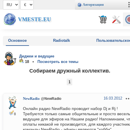
Авторизация
VMESTE.EU
Основное
Radiotalk
Пользовательско
Диджеи и ведущие
18 •
Посмотреть все темы
Собираем дружный коллектив.
1
16.03.2012
NewRadio
@NewRadio
Онлайн радио NewRadio проводит набор Dj и Rj !
Требуются только самые общительные и просто весел
8
ведущие для эфиров на Нашем радио! Напоминаем, ч
оплаты никакой не производится, для каждого участник
команды NewRadio - эфиры являются "хобби"