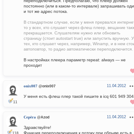
переподключиться. Предполагаю, что плеер должен
постоянно (или в каком-то интервале) запрашивать од
и тот же адрес потока.
В стандартном случае, если у меня прервался интернет
то у всех, кто слушает через флеш плеер, вещание так
прекращается. Слушателям нужно или обновить
страницу (стоит autostart true) или запустить вручную. У
тех, кто слушает через, например, Winamp, и в нем сто
автоповтор, то радио автоматически переподключится.
В настройках плеера параметр repeat: always — не
проходит
11.04.2012
onix007
@onix007
У меня есть флеш плер такой пишите в icq 601 949 304
11
11.04.2012
Серёга
@Azod
Здравствуйте!
Функция переподключения к потоку при обрыве есть в
118