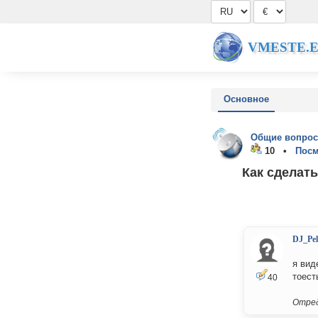
VMESTE.
Основное
Общие вопрос
10 •
Посм
Как сделать
DJ_Pe
я вид
тоест
40
Отред