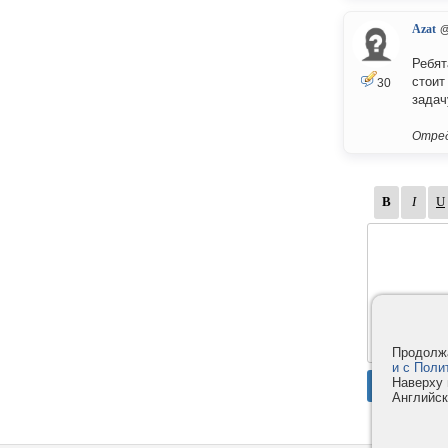
Azat
@
Ребят
стоит
30
задач
Отред
Продолжа
и с Поли
Наверху 
Английск