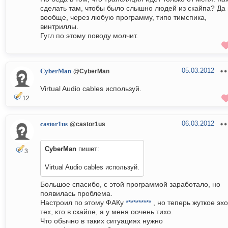
сделать там, чтобы было слышно людей из скайпа? Да 
вообще, через любую программу, типо тимспика,
винтриллы.
Гугл по этому поводу молчит.
05.03.2012
CyberMan
@CyberMan
Virtual Audio cables используй.
12
06.03.2012
castor1us
@castor1us
CyberMan
пишет:
3
Virtual Audio cables используй.
Большое спасибо, с этой программой заработало, но
появилась проблема.
Настроил по этому ФАКу
**********
, но теперь жуткое эхо
тех, кто в скайпе, а у меня оочень тихо.
Что обычно в таких ситуациях нужно