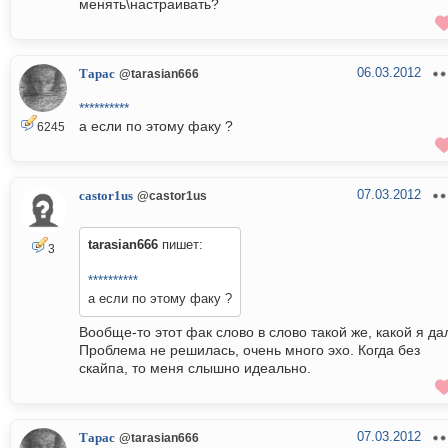
менять\настраивать?
06.03.2012
Тарас
@tarasian666
**********
а если по этому факу ?
6245
07.03.2012
castor1us
@castor1us
tarasian666
пишет:
3
**********
а если по этому факу ?
Вообще-то этот фак слово в слово такой же, какой я дал
Проблема не решилась, очень много эхо. Когда без
скайпа, то меня слышно идеально.
07.03.2012
Тарас
@tarasian666