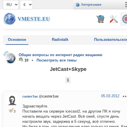
Авторизация
VMESTE.EU
Основное
Radiotalk
Пользовательско
Общие вопросы по интернет радио вещанию
10 •
Посмотреть все темы
JetCast+Skype
1
05.03.2012
castor1us
@castor1us
Здравствуйте.
Поставили на сервере icecast2, на другом ПК я хочу
3
начать вещать через JetCast. Всё окей, спустя день
настроили звук, задержка в 5 секунд, всё отлично.
Но беда в том, что трансляция идет только от меня. Ка